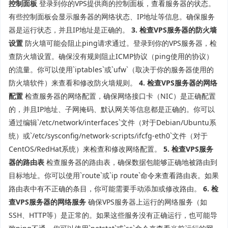
控制面板
登录到你的VPS提供商的控制面板，查看服务器的状态。
有些控制面板会显示服务器的网络状态、IP地址等信息。确保服务
器是运行状态，并且IP地址是正确的。
3. 检查VPS服务器的防火墙
设置
防火墙可能会阻止ping请求通过。登录到你的VPS服务器，检
查防火墙设置。确保没有规则阻止ICMP协议（ping使用的协议）
的流量。你可以使用`iptables`或`ufw`（取决于你的服务器使用的
防火墙软件）来查看和修改防火墙规则。
4. 检查VPS服务器的网络
配置
检查服务器的网络配置，确保网络接口卡（NIC）是正确配置
的，并且IP地址、子网掩码、默认网关等信息都是正确的。你可以
通过编辑`/etc/network/interfaces`文件（对于Debian/Ubuntu系
统）或`/etc/sysconfig/network-scripts/ifcfg-eth0`文件（对于
CentOS/RedHat系统）来检查和修改网络配置。
5. 检查VPS服务
器的路由表
检查服务器的路由表，确保数据包能够正确地被路由到
目标地址。你可以使用`route`或`ip route`命令来查看路由表。如果
路由表中有不正确的条目，你可能需要手动添加或修改路由。
6. 检
查VPS服务器的网络服务
确保VPS服务器上运行的网络服务（如
SSH、HTTP等）是正常的。如果这些服务没有正确运行，也可能导