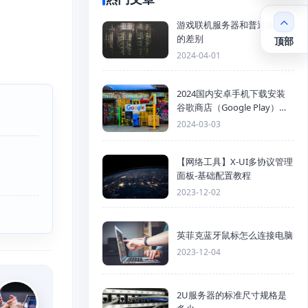
游戏联机服务器和普通服务器
的差别
顶部
2024-04-01
2024国内安卓手机下载安装
谷歌商店（Google Play）详
细步骤
2024-03-03
【网络工具】X-UI多协议管理
面板-基础配置教程
2023-12-02
英菲克蓝牙鼠标怎么连接电脑
2023-12-04
2U服务器的标准尺寸规格是