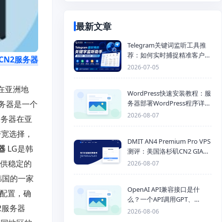
最新文章
Telegram关键词监听工具推
荐：如何实时捕捉精准客户，
CN2服务器
提高获客效率？
2026-07-05
路在亚洲地
WordPress快速安装教程：服
务器是一个
务器部署WordPress程序详细
步骤
2026-08-07
服务器在亚
带宽选择，
DMIT AN4 Premium Pro VPS
器
LG是韩
测评：美国洛杉矶CN2 GIA三
网优化线路性能测试
提供稳定的
2026-08-07
韩国的一家
OpenAI API兼容接口是什
件配置，确
么？一个API调用GPT、
2服务器
Claude、Gemini、DeepSeek
2026-08-06
多模型