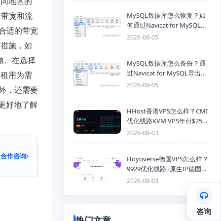
不同地区的
 带宽和流
MySQL数据库怎么恢复？如
何通过Navicat for MySQL导
合适的带宽
入SQL备份文件
2026-08-05
全措施，如
题。在选择
MySQL数据库怎么备份？通
过Navicat for MySQL导出
器租用为需
Mysql数据库为SQL格式备份
2026-08-05
外，还需要
文件
更好地了解
HHost香港VPS怎么样？CMI
优化线路KVM VPS年付$25
起，4GB内存优惠套餐
2026-08-03
合作咨询
Hoyoverse德国VPS怎么样？
9929优化线路+原生IP德国
KVM VPS推荐
2026-08-03
咨询
热门文章