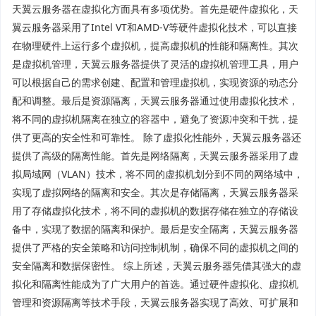
天翼云服务器在虚拟化方面具有多项优势。首先是硬件虚拟化，天
翼云服务器采用了Intel VT和AMD-V等硬件虚拟化技术，可以直接
在物理硬件上运行多个虚拟机，提高虚拟机的性能和隔离性。其次
是虚拟机管理，天翼云服务器提供了灵活的虚拟机管理工具，用户
可以根据自己的需求创建、配置和管理虚拟机，实现资源的动态分
配和调整。最后是资源隔离，天翼云服务器通过使用虚拟化技术，
将不同的虚拟机隔离在独立的容器中，避免了资源冲突和干扰，提
供了更高的安全性和可靠性。 除了虚拟化性能外，天翼云服务器还
提供了高级的隔离性能。首先是网络隔离，天翼云服务器采用了虚
拟局域网（VLAN）技术，将不同的虚拟机划分到不同的网络域中，
实现了虚拟网络的隔离和安全。其次是存储隔离，天翼云服务器采
用了存储虚拟化技术，将不同的虚拟机的数据存储在独立的存储设
备中，实现了数据的隔离和保护。最后是安全隔离，天翼云服务器
提供了严格的安全策略和访问控制机制，确保不同的虚拟机之间的
安全隔离和数据保密性。 综上所述，天翼云服务器凭借其强大的虚
拟化和隔离性能成为了广大用户的首选。通过硬件虚拟化、虚拟机
管理和资源隔离等技术手段，天翼云服务器实现了高效、可扩展和