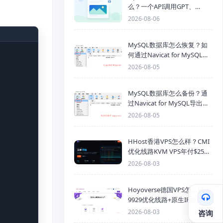
么？一个API调用GPT、
Claude、Gemini、DeepSeek
2026-08-06
多模型
MySQL数据库怎么恢复？如
何通过Navicat for MySQL导
入SQL备份文件
2026-08-05
MySQL数据库怎么备份？通
过Navicat for MySQL导出
Mysql数据库为SQL格式备份
2026-08-05
文件
HHost香港VPS怎么样？CMI
优化线路KVM VPS年付$25
起，4GB内存优惠套餐
2026-08-03
Hoyoverse德国VPS怎么样？
9929优化线路+原生IP德国
KVM VPS推荐
2026-08-03
咨询