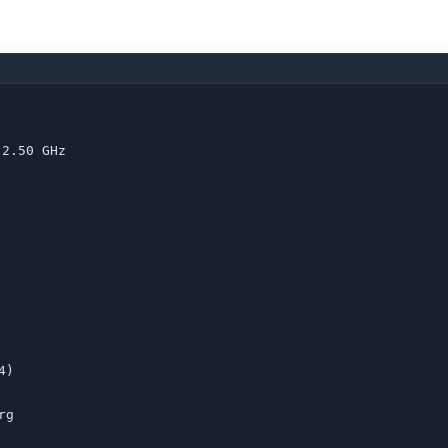
2.50 GHz

)

g
