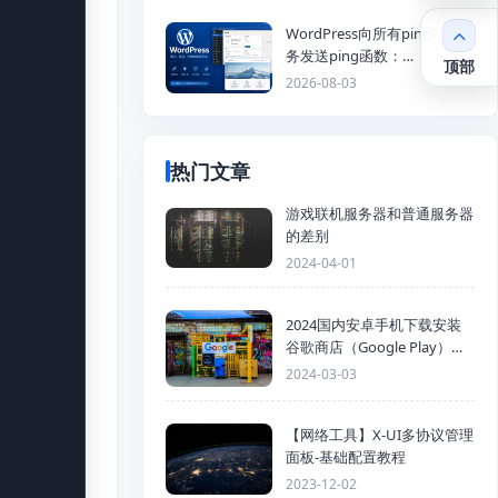
WordPress向所有ping站点服
务发送ping函数：
顶部
generic_ping
2026-08-03
热门文章
游戏联机服务器和普通服务器
的差别
2024-04-01
2024国内安卓手机下载安装
谷歌商店（Google Play）详
细步骤
2024-03-03
【网络工具】X-UI多协议管理
面板-基础配置教程
2023-12-02