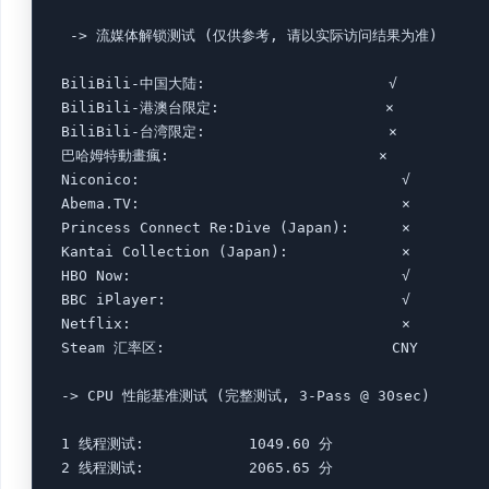
  -> 流媒体解锁测试 (仅供参考, 请以实际访问结果为准)

 BiliBili-中国大陆:                     √ 

 BiliBili-港澳台限定:                   × 

 BiliBili-台湾限定:                     × 

 巴哈姆特動畫瘋:                        × 

 Niconico:                              √ 

 Abema.TV:                              × 

 Princess Connect Re:Dive (Japan):      × 

 Kantai Collection (Japan):             × 

 HBO Now:                               √ 

 BBC iPlayer:                           √ 

 Netflix:                               × 

 Steam 汇率区:                          CNY 

 -> CPU 性能基准测试 (完整测试, 3-Pass @ 30sec)

 1 线程测试:            1049.60 分

 2 线程测试:            2065.65 分
