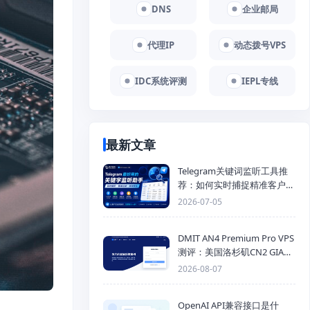
DNS
企业邮局
代理IP
动态拨号VPS
IDC系统评测
IEPL专线
最新文章
Telegram关键词监听工具推
荐：如何实时捕捉精准客户，
提高获客效率？
2026-07-05
DMIT AN4 Premium Pro VPS
测评：美国洛杉矶CN2 GIA三
网优化线路性能测试
2026-08-07
OpenAI API兼容接口是什