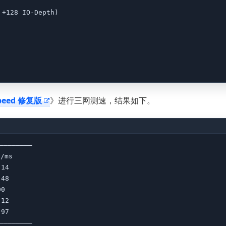
128 IO-Depth)

peed 修复版
》进行三网测速，结果如下。
————————

ms

4   

8   

    

2   

7   

————————