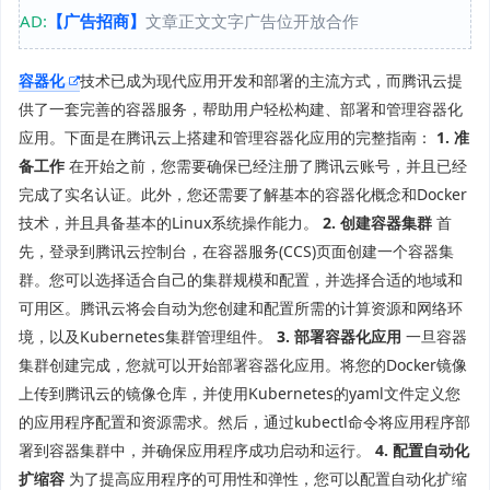
AD:
【广告招商】
文章正文文字广告位开放合作
容器化
技术已成为现代应用开发和部署的主流方式，而腾讯云提
供了一套完善的容器服务，帮助用户轻松构建、部署和管理容器化
应用。下面是在腾讯云上搭建和管理容器化应用的完整指南：
1. 准
备工作
在开始之前，您需要确保已经注册了腾讯云账号，并且已经
完成了实名认证。此外，您还需要了解基本的容器化概念和Docker
技术，并且具备基本的Linux系统操作能力。
2. 创建容器集群
首
先，登录到腾讯云控制台，在容器服务(CCS)页面创建一个容器集
群。您可以选择适合自己的集群规模和配置，并选择合适的地域和
可用区。腾讯云将会自动为您创建和配置所需的计算资源和网络环
境，以及Kubernetes集群管理组件。
3. 部署容器化应用
一旦容器
集群创建完成，您就可以开始部署容器化应用。将您的Docker镜像
上传到腾讯云的镜像仓库，并使用Kubernetes的yaml文件定义您
的应用程序配置和资源需求。然后，通过kubectl命令将应用程序部
署到容器集群中，并确保应用程序成功启动和运行。
4. 配置自动化
扩缩容
为了提高应用程序的可用性和弹性，您可以配置自动化扩缩