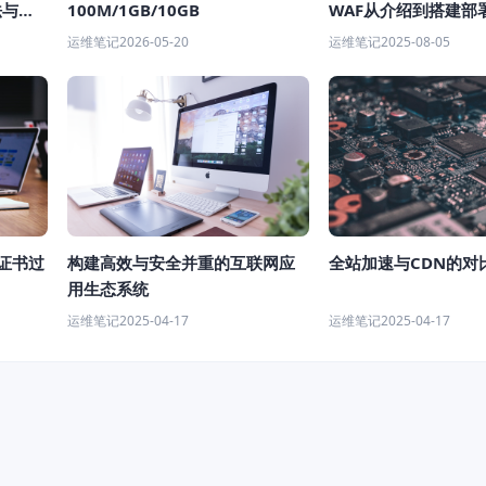
100M/1GB/10GB
WAF从介绍到搭建部
法与安
教程
运维笔记
2026-05-20
运维笔记
2025-08-05
证书过
构建高效与安全并重的互联网应
全站加速与CDN的对
用生态系统
运维笔记
2025-04-17
运维笔记
2025-04-17