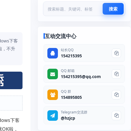
搜索
互动交流中心
ows下客
K啦，不升
站长QQ
154215395
QQ 邮箱
154215395@qq.com
QQ 群
154895805
Telegram交流群
@hzjcp
ows下客
就OK啦，