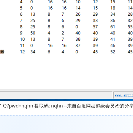
jv1Qpk7_Q?pwd=nqhn 提取码: nqhn --来自百度网盘超级会员v9的分