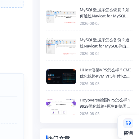
MySQL数据库怎么恢复？如
何通过Navicat for MySQL导
入SQL备份文件
2026-08-05
MySQL数据库怎么备份？通
过Navicat for MySQL导出
Mysql数据库为SQL格式备份
2026-08-05
文件
HHost香港VPS怎么样？CMI
优化线路KVM VPS年付$25
起，4GB内存优惠套餐
2026-08-03
Hoyoverse德国VPS怎么样？
9929优化线路+原生IP德国
KVM VPS推荐
2026-08-03
咨询
热门文章