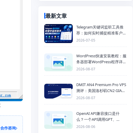
最新文章
Telegram关键词监听工具推
荐：如何实时捕捉精准客户，
提高获客效率？
2026-07-05
WordPress快速安装教程：服
务器部署WordPress程序详细
步骤
2026-08-07
DMIT AN4 Premium Pro VPS
测评：美国洛杉矶CN2 GIA三
网优化线路性能测试
2026-08-07
享
OpenAI API兼容接口是什
么？一个API调用GPT、
Claude、Gemini、DeepSeek
2026-08-06
合作咨询
多模型