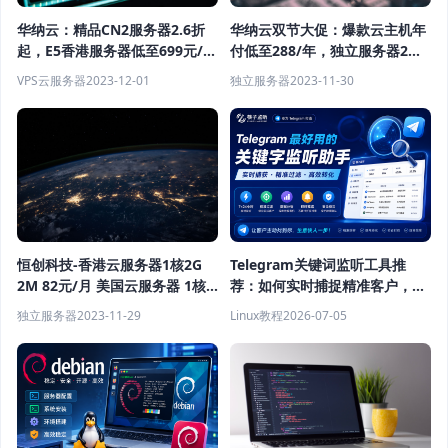
华纳云双节大促：爆款云主机年
华纳云：精品CN2服务器2.6折
付低至288/年，独立服务器2折
起，E5香港服务器低至699元/
起，老用户续费最高享6折
月，买云服务器就送SSL证书
独立服务器
2023-11-30
VPS云服务器
2023-12-01
恒创科技-香港云服务器1核2G
Telegram关键词监听工具推
2M 82元/月 美国云服务器 1核
荐：如何实时捕捉精准客户，提
2G 5M 69元/月 日本云服务器 1
高获客效率？
独立服务器
2023-11-29
Linux教程
2026-07-05
核2G 2M 74元/月