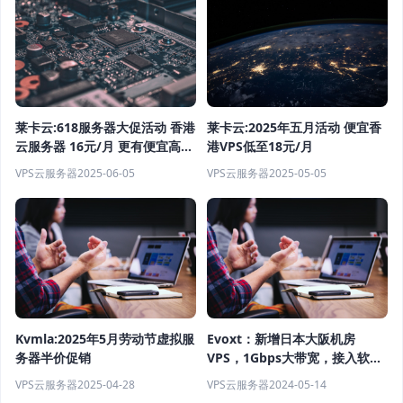
莱卡云:2025年五月活动 便宜香
莱卡云:618服务器大促活动 香港
港VPS低至18元/月
云服务器 16元/月 更有便宜高防
VPS活动促销
VPS云服务器
2025-05-05
VPS云服务器
2025-06-05
Kvmla:2025年5月劳动节虚拟服
Evoxt：新增日本大阪机房
务器半价促销
VPS，1Gbps大带宽，接入软银
线路，另可选香港/马来西亚/德
VPS云服务器
2025-04-28
VPS云服务器
2024-05-14
国/英国/美国，月付$2.99起