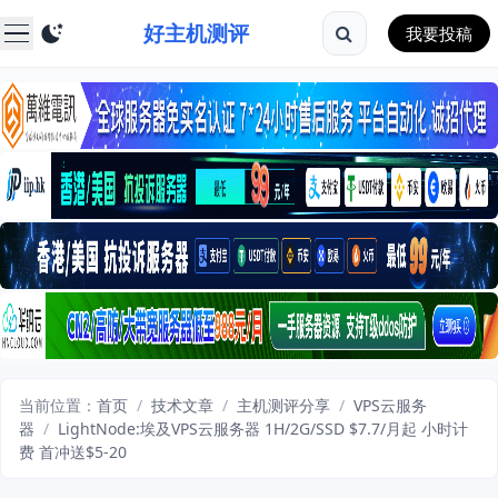
好主机测评
我要投稿
当前位置：
首页
/
技术文章
/
主机测评分享
/
VPS云服务
器
/
LightNode:埃及VPS云服务器 1H/2G/SSD $7.7/月起 小时计
费 首冲送$5-20