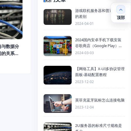
游戏联机服务器和普通服务器
的差别
顶部
2024-04-01
2024国内安卓手机下载安装
谷歌商店（Google Play）详
衡与数据分
细步骤
2024-03-03
间的关系是
【网络工具】X-UI多协议管理
面板-基础配置教程
2023-12-02
英菲克蓝牙鼠标怎么连接电脑
2023-12-04
2U服务器的标准尺寸规格是