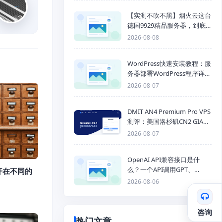
【实测不吹不黑】烟火云这台
德国9929精品服务器，到底
能不能打？
2026-08-08
WordPress快速安装教程：服
务器部署WordPress程序详细
步骤
2026-08-07
DMIT AN4 Premium Pro VPS
测评：美国洛杉矶CN2 GIA三
网优化线路性能测试
2026-08-07
OpenAI API兼容接口是什
么？一个API调用GPT、
开在不同的
Claude、Gemini、DeepSeek
2026-08-06
多模型
咨询
热门文章