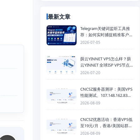
最新文章
Telegram关键词监听工具推
荐：如何实时捕捉精准客户，
提高获客效率？
2026-07-05
荫云YINNET VPS怎么样？荫
云YINNET 全球ISP VPS节点
与双ISP 服务器推荐
2026-07-20
CNCSZ服务器测评：美国VPS
性能测试、107.148.162.83线
路测速与网络评测
2026-08-09
CNCSZ优惠活动：香港VPS低
至19元/月，香港/美国站群服
务器首月半价，物理机399元/
2026-08-09
月起