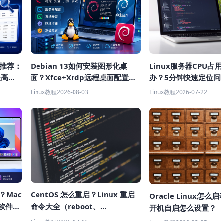
具推荐：
Debian 13如何安装图形化桌
Linux服务器CPU
提高获
面？Xfce+Xrdp远程桌面配置教
办？5分钟快速定位
程
Linux教程
2026-08-03
Linux教程
2026-07-22
样？Mac
CentOS 怎么重启？Linux 重启
Oracle Linux怎
机软件推
命令大全（reboot、
开机自启怎么设置？
shutdown、systemctl 教程）