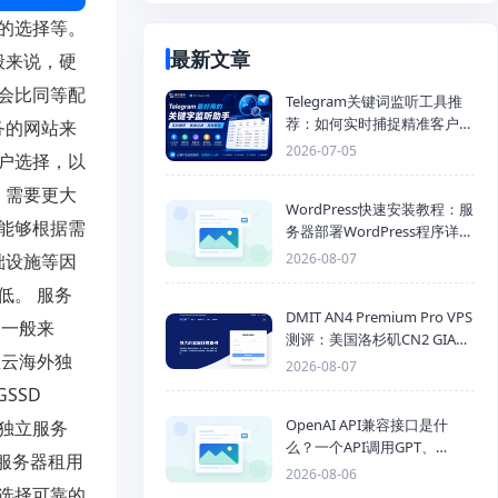
的选择等。
最新文章
般来说，硬
会比同等配
Telegram关键词监听工具推
荐：如何实时捕捉精准客户，
务的网站来
提高获客效率？
2026-07-05
户选择，以
，需要更大
WordPress快速安装教程：服
能够根据需
务器部署WordPress程序详细
步骤
础设施等因
2026-08-07
低。 服务
DMIT AN4 Premium Pro VPS
。一般来
测评：美国洛杉矶CN2 GIA三
里云海外独
网优化线路性能测试
2026-08-07
SSD
OpenAI API兼容接口是什
日本独立服务
么？一个API调用GPT、
立服务器租用
Claude、Gemini、DeepSeek
2026-08-06
多模型
选择可靠的