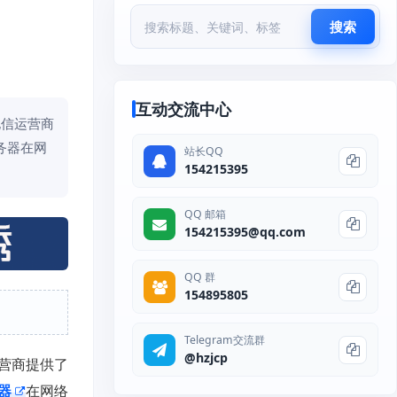
搜索
互动交流中心
电信运营商
务器在网
站长QQ
154215395
QQ 邮箱
154215395@qq.com
QQ 群
154895805
Telegram交流群
@hzjcp
营商提供了
器
在网络