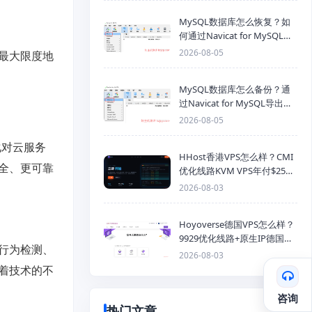
MySQL数据库怎么恢复？如
何通过Navicat for MySQL导
入SQL备份文件
2026-08-05
最大限度地
MySQL数据库怎么备份？通
过Navicat for MySQL导出
Mysql数据库为SQL格式备份
2026-08-05
文件
化对云服务
HHost香港VPS怎么样？CMI
全、更可靠
优化线路KVM VPS年付$25
起，4GB内存优惠套餐
2026-08-03
Hoyoverse德国VPS怎么样？
9929优化线路+原生IP德国
行为检测、
KVM VPS推荐
2026-08-03
着技术的不
咨询
热门文章