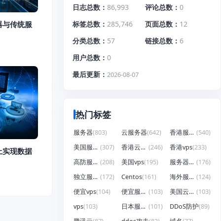
日志总数
86,993
评论总数
0
标签总数
285,746
页面总数
12
器与传统服
分类总数
57
链接总数
6
用户总数
0
最后更新
2026-08-07
热门标签
服务器
(803)
云服务器
(642)
香港服务器
(540)
美国服务器
(307)
香港云服务器
(246)
香港vps
(233)
上实现数据
高防服务器
(208)
美国vps
(195)
服务器租用
(176)
独立服务器
(172)
Centos
(161)
海外服务器
(124)
便宜vps
(104)
便宜服务器
(103)
美国云服务器
(103)
vps
(103)
日本服务器
(101)
DDoS防护
(89)