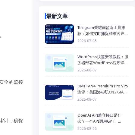
最新文章
Telegram关键词监听工具推
荐：如何实时捕捉精准客户，
。
提高获客效率？
2026-07-05
WordPress快速安装教程：服
务器部署WordPress程序详细
步骤
2026-08-07
安全的监控
DMIT AN4 Premium Pro VPS
测评：美国洛杉矶CN2 GIA三
网优化线路性能测试
2026-08-07
OpenAI API兼容接口是什
审计，确保
么？一个API调用GPT、
Claude、Gemini、DeepSeek
2026-08-06
多模型