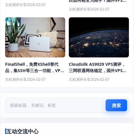
白如何蜕变为高手？国外VPS评
主机测评分享
2026-02-07
测与站长经历深度解析
主机测评分享
2026-02-07
Cloudsilk AS9929 VPS测评，
FinalShell，免费XShell替代
三网联通网络稳定，国外VPS晚
品，集SSH等三合一功能，VPS
高峰体验如何？
评测与优惠信息可靠吗？
主机测评分享
2026-02-07
主机测评分享
2026-02-07
搜索
互动交流中心