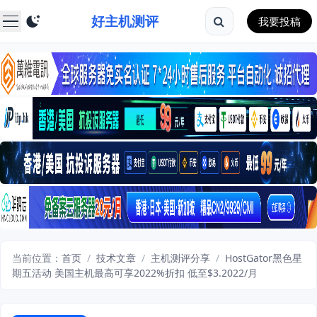
好主机测评
我要投稿
当前位置：
首页
/
技术文章
/
主机测评分享
/
HostGator黑色星
期五活动 美国主机最高可享2022%折扣 低至$3.2022/月