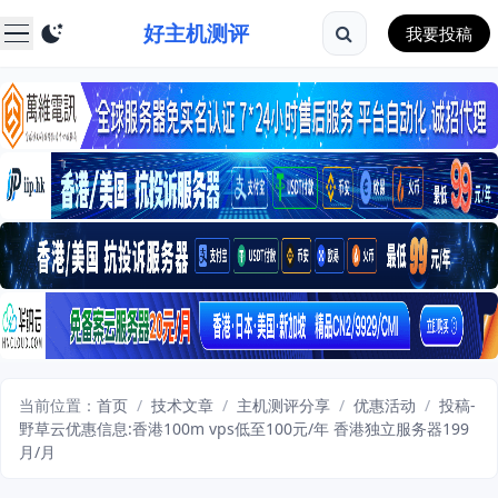
好主机测评
我要投稿
当前位置：
首页
/
技术文章
/
主机测评分享
/
优惠活动
/
投稿-
野草云优惠信息:香港100m vps低至100元/年 香港独立服务器199
月/月