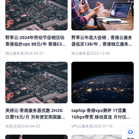
野草云:2024年劳动节促销活动
野草云年底大促销，香港云服务
香港低价vps 88元/年 香港E3
器低至138/年，香港独立服务器
16G 240G 30Mbps BGP仅需
E3-1230v2 16g30m299/月
独立服务器
2024-04-21
独立服务器
2023-12-04
199CNY
taphip:香港vps测评 1T流量
美得云:香港服务器优惠 2H2G
1Gbps带宽 移动直连 月付仅需
仅需16元/月 另有便宜美国服务
￥10.88
器 便宜国内服务器 便宜高防服
VPS云服务器
2025-07-16
优惠活动
2024-04-20
务器出售