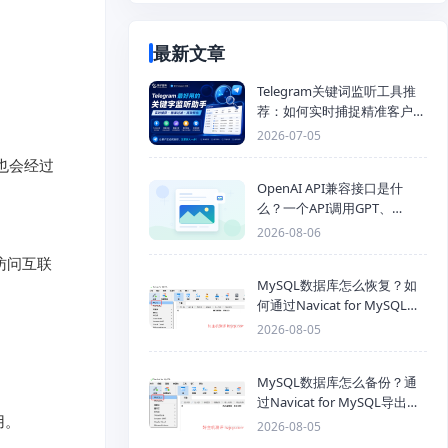
最新文章
Telegram关键词监听工具推
荐：如何实时捕捉精准客户，
提高获客效率？
2026-07-05
也会经过 
OpenAI API兼容接口是什
么？一个API调用GPT、
Claude、Gemini、DeepSeek
2026-08-06
多模型
 访问互联
MySQL数据库怎么恢复？如
何通过Navicat for MySQL导
入SQL备份文件
2026-08-05
MySQL数据库怎么备份？通
过Navicat for MySQL导出
。

Mysql数据库为SQL格式备份
2026-08-05
文件