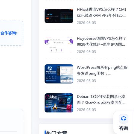
HHost香港VPS怎么样？CMI
优化线路KVM VPS年付$25
起，4GB内存优惠套餐
2026-08-03
合作咨询
Hoyoverse德国VPS怎么样？
9929优化线路+原生IP德国
KVM VPS推荐
2026-08-03
WordPress向所有ping站点服
务发送ping函数：
generic_ping
2026-08-03
Debian 13如何安装图形化桌
面？Xfce+Xrdp远程桌面配置
教程
2026-08-03
咨询
热门文章