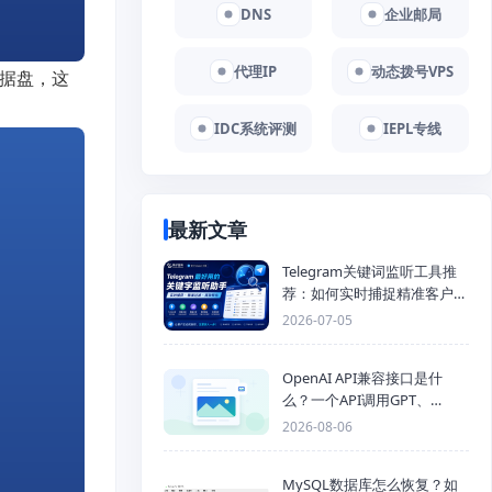
DNS
企业邮局
代理IP
动态拨号VPS
数据盘，这
IDC系统评测
IEPL专线
最新文章
Telegram关键词监听工具推
荐：如何实时捕捉精准客户，
提高获客效率？
2026-07-05
OpenAI API兼容接口是什
么？一个API调用GPT、
Claude、Gemini、DeepSeek
2026-08-06
多模型
MySQL数据库怎么恢复？如