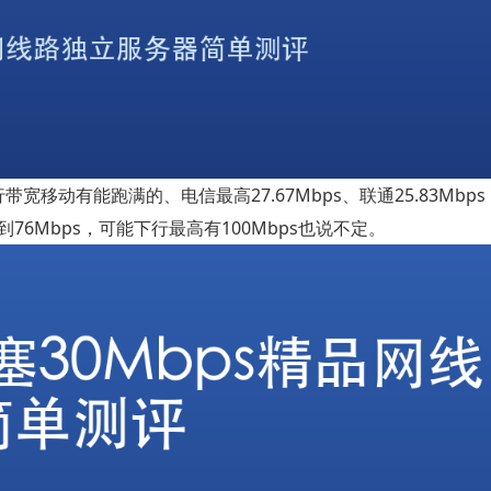
宽移动有能跑满的、电信最高27.67Mbps、联通25.83Mbp
6Mbps，可能下行最高有100Mbps也说不定。