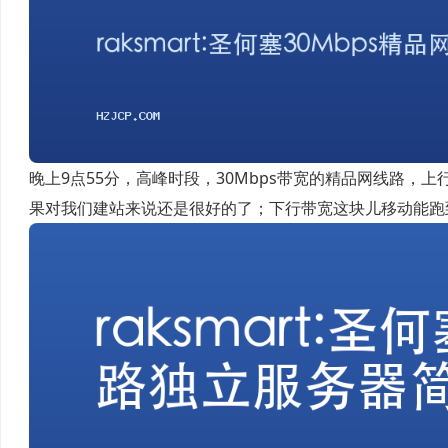
晚上9点55分，高峰时段，30Mbps带宽的精品网线路，上行带
果对我们建站来说还是很好的了；下行带宽这块儿移动能跑到7