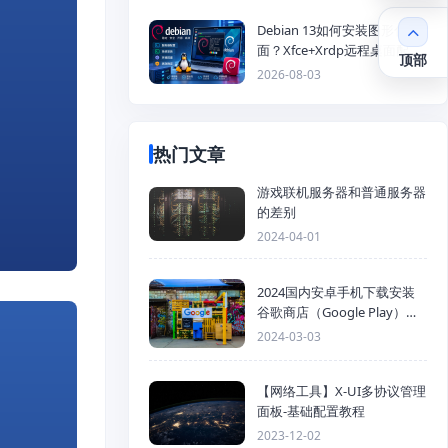
Debian 13如何安装图形化桌
面？Xfce+Xrdp远程桌面配置
顶部
教程
2026-08-03
热门文章
游戏联机服务器和普通服务器
的差别
2024-04-01
2024国内安卓手机下载安装
谷歌商店（Google Play）详
细步骤
2024-03-03
【网络工具】X-UI多协议管理
面板-基础配置教程
2023-12-02