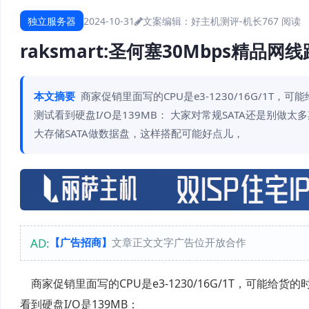
独立服务器
2024-10-31
文案编辑：好主机测评-机长
767 阅读
raksmart:圣何塞30Mbps精品
本文摘要
商家促销里面写的CPU是e3-1230/16G/1T
测试看到硬盘I/O是139MB： 大家对常规SATA还是别做太
大存储SATA做数据盘，这样搭配可能好点儿，
AD:
【广告招商】
文章正文文字广告位开放合作
商家促销里面写的CPU是e3-1230/16G/1T，可能给货
看到硬盘I/O是139MB：