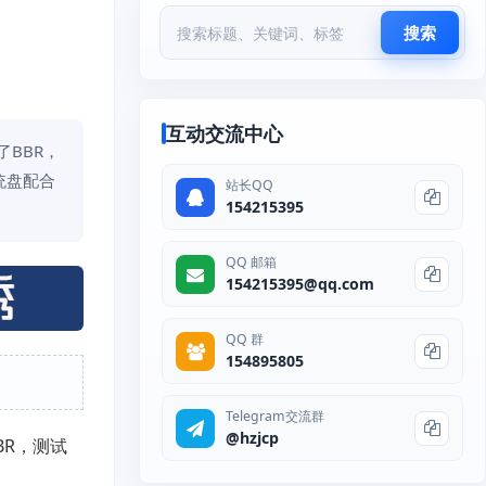
搜索
互动交流中心
了BBR，
统盘配合
站长QQ
154215395
QQ 邮箱
154215395@qq.com
QQ 群
154895805
Telegram交流群
@hzjcp
BR，测试