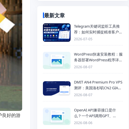
最新文章
Telegram关键词监听工具推
荐：如何实时捕捉精准客户，
提高获客效率？
2026-07-05
WordPress快速安装教程：服
务器部署WordPress程序详细
步骤
2026-08-07
DMIT AN4 Premium Pro VPS
测评：美国洛杉矶CN2 GIA三
网优化线路性能测试
2026-08-07
OpenAI API兼容接口是什
护良好的游
么？一个API调用GPT、
Claude、Gemini、DeepSeek
2026-08-06
多模型