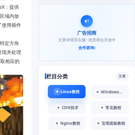
sX：提供
定区域内放
除了使用插件
广告招商
文章详情页右侧 · 优质席位开放中
制特定方块
合作咨询
发现并处理
采取相应的
栏目分类
文章
Linux教程
Windows教程
CDN技术
常见教程
Nginx教程
宝塔面板教程