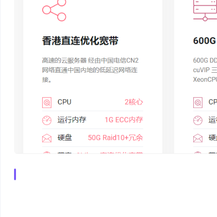
香港CN2高速云
节点采用三网直连优化!低延迟,稳定高,CN2 BGP高速带宽