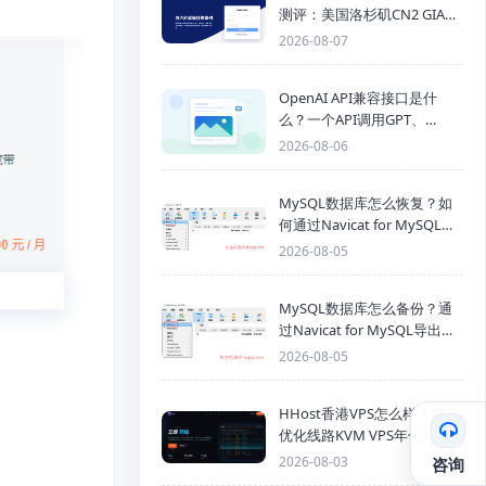
测评：美国洛杉矶CN2 GIA三
网优化线路性能测试
2026-08-07
OpenAI API兼容接口是什
么？一个API调用GPT、
Claude、Gemini、DeepSeek
2026-08-06
多模型
MySQL数据库怎么恢复？如
何通过Navicat for MySQL导
入SQL备份文件
2026-08-05
MySQL数据库怎么备份？通
过Navicat for MySQL导出
Mysql数据库为SQL格式备份
2026-08-05
文件
HHost香港VPS怎么样？CMI
优化线路KVM VPS年付$25
起，4GB内存优惠套餐
2026-08-03
咨询