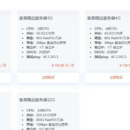
UBB+冗余数据保护,性能稳定和99%数据保证，提供2G DDOS防护