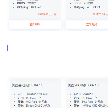
美国CN2 GIA高速云
节点采用三网直连优化!低延迟,稳定高,CN2 GIA高速带宽
基于Intel XeonCPU,16个SAS企业高速硬盘Raid10+