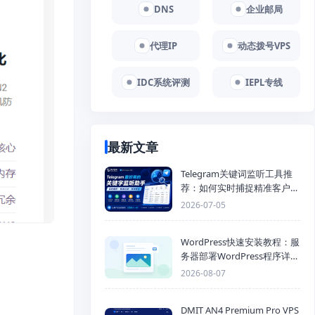
DNS
企业邮局
代理IP
动态拨号VPS
IDC系统评测
IEPL专线
最新文章
Telegram关键词监听工具推
荐：如何实时捕捉精准客户，
提高获客效率？
2026-07-05
WordPress快速安装教程：服
务器部署WordPress程序详细
步骤
2026-08-07
DMIT AN4 Premium Pro VPS