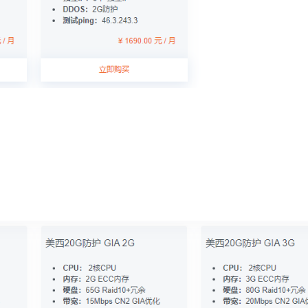
。高峰期流畅！
UBB+冗余数据保护,性能稳定和99%数据保证，提供10G-20G DDOS防