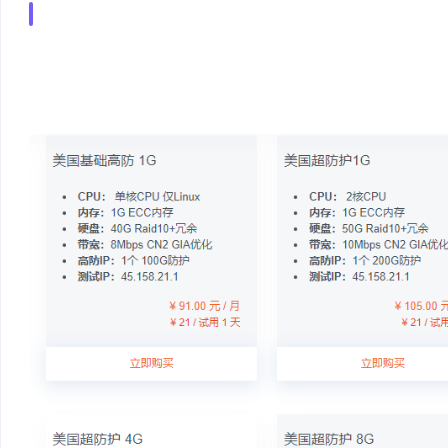
美国CN2 GIA高防云
节点采用三网直连优化!低延迟,稳定高,CN2 GIA高速带宽
基于Intel XeonCPU,16个SAS企业高速硬盘Raid10+U