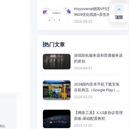
Hoyoverse德国VPS怎么样？
9929优化线路+原生IP德国
顶部
KVM VPS推荐
2026-08-03
热门文章
游戏联机服务器和普通服务器
的差别
2024-04-01
护
2024国内安卓手机下载安装
谷歌商店（Google Play）详
细步骤
2024-03-03
【网络工具】X-UI多协议管理
面板-基础配置教程
2023-12-02