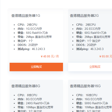
基于Intel XeonCPU,16个SAS企业高速硬盘Raid10+