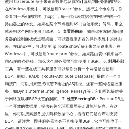
使用`traceroute`命令来追踪数据包从你的计算机到服务器的路径。
在Windows系统中，可以使用`tracert`命令。运行这个命令后，你
会看到一系列的跳转（hop），每一跳代表数据包在网络中的一个
路由器上的转发。如果在某个节点看到AS（自治系统）号码，那么
就表明这个网络使用了BGP。 5.
查看路由表
：如果你有权限访问服
务器的控制面板或远程桌面，可以查看服务器的操作系统中的路由
表。在Linux中，可以使用`ip route show`命令来显示路由表。在
Windows中，可以使用`route print`命令。如果路由表中有来自不
同AS的多条路径，那么这个服务器很可能使用了BGP。 6.
利用外部
工具
：有一些在线工具和服务可以帮你分析一个网络是否使用
BGP。例如，RADb（Route-Attribute Database）提供了一个查
询接口，可以用来查找特定IP地址的AS路径。还有一些网络监控服
务，如Dyn's Internet Intelligence, Renesys等，它们可以提供关
于网络互联和BGP状态的洞察。 7.
检查PeeringDB
：PeeringDB是
一个开放的数据库，提供有关全球互联网基础设施的信息。在这
里，你可以搜索服务提供商和数据中心，看看它们是否声明支持
BGP。 请注意，即使服务器本身不直接使用BGP，它也可能位于一
个使用BGP的更大型网络内。因此，确认BGP的使用情况可能需要