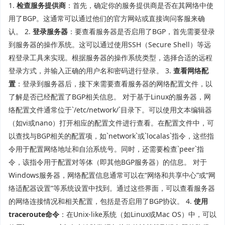
1.
检查服务提供商
：首先，确定你的服务提供商是否在其网络中使
用了BGP。这通常可以通过他们的官方网站或直接询问客服来确
认。 2.
登录服务器
：要查看服务器是否启用了BGP，首先需要登录
到服务器的操作系统。这可以通过使用SSH（Secure Shell）等远
程登录工具来实现。根据服务器的操作系统类型，选择合适的远程
登录方式，并输入正确的用户名和密码进行登录。 3.
查看网络配
置
：登录到服务器后，接下来需要查看服务器的网络配置文件，以
了解是否已经配置了BGP相关信息。 对于基于Linux的服务器，网
络配置文件通常位于`/etc/network/`目录下。可以使用文本编辑器
（如vi或nano）打开相应的配置文件进行查看。在配置文件中，可
以查找与BGP相关的配置项，如`network`或`localas`指令，这些指
令用于配置网络地址和自治系统号。同时，还需要检查`peer`指
令，该指令用于配置对等体（即其他BGP服务器）的信息。 对于
Windows服务器，网络配置信息通常可以在“网络和共享中心”或“网
络适配器设置”等系统设置中找到。通过这些界面，可以查看服务器
的网络连接情况和相关配置，包括是否启用了BGP协议。 4.
使用
traceroute命令
：在Unix-like系统（如Linux或Mac OS）中，可以