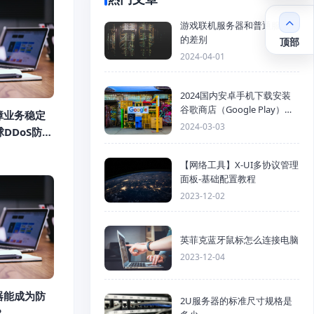
游戏联机服务器和普通服务器
的差别
顶部
2024-04-01
2024国内安卓手机下载安装
谷歌商店（Google Play）详
障业务稳定
细步骤
2024-03-03
球DDoS防护
【网络工具】X-UI多协议管理
面板-基础配置教程
2023-12-02
英菲克蓝牙鼠标怎么连接电脑
2023-12-04
器能成为防
2U服务器的标准尺寸规格是
？