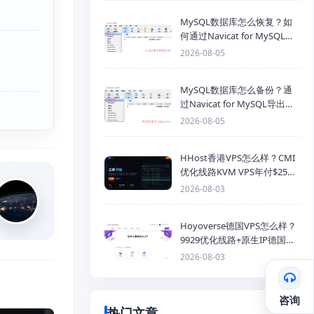
MySQL数据库怎么恢复？如
何通过Navicat for MySQL导
入SQL备份文件
2026-08-05
MySQL数据库怎么备份？通
过Navicat for MySQL导出
Mysql数据库为SQL格式备份
2026-08-05
文件
HHost香港VPS怎么样？CMI
优化线路KVM VPS年付$25
起，4GB内存优惠套餐
2026-08-03
Hoyoverse德国VPS怎么样？
9929优化线路+原生IP德国
KVM VPS推荐
2026-08-03
咨询
热门文章