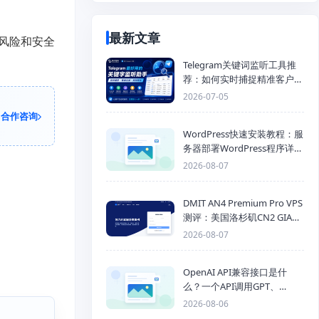
最新文章
风险和安全
Telegram关键词监听工具推
荐：如何实时捕捉精准客户，
提高获客效率？
2026-07-05
合作咨询
WordPress快速安装教程：服
务器部署WordPress程序详细
步骤
2026-08-07
DMIT AN4 Premium Pro VPS
测评：美国洛杉矶CN2 GIA三
网优化线路性能测试
2026-08-07
OpenAI API兼容接口是什
么？一个API调用GPT、
Claude、Gemini、DeepSeek
2026-08-06
多模型