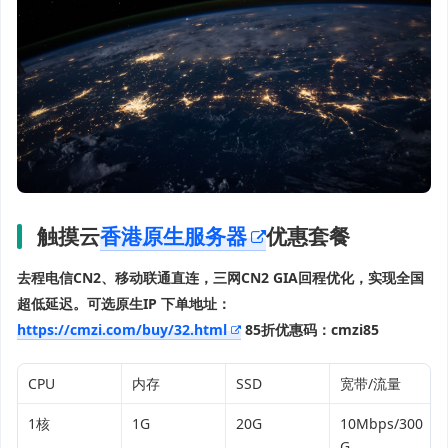
触摸云
香港原生服务器
优惠套餐
去程电信CN2、移动联通直连，三网CN2 GIA回程优化，实现全国
超低延迟。可选原生IP
下单地址：
https://cmzi.com/buy/32.html
85折优惠码：cmzi85
CPU
内存
SSD
宽带/流量
1核
1G
20G
10Mbps/300
G