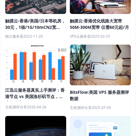
触摸云-香港/美国/日本等机房，
触摸云:香港优化线路大宽带
30元，1核/1G/10mCN2宽
50M-300M宽带 仅需60元起/月
带/200G流量
独立服务器
2023-11-20
VPS云服务器
2025-02-25
江迅云服务器真实上手测评：香
BitsFlow:美国 VPS 服务器测评
港节点 vs 美国洛杉矶节点，到
数据
底怎么选？
主机测评分享
2026-04-26
主机测评分享
2025-07-05