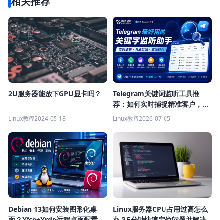
相关推荐
2U服务器能放下GPU显卡吗？
Telegram关键词监听工具推
荐：如何实时捕捉精准客户，提
高获客效率？
Linux教程
2024-05-18
Linux教程
2026-07-05
Debian 13如何安装图形化桌
Linux服务器CPU占用过高怎么
面？Xfce+Xrdp远程桌面配置教
办？5分钟快速定位问题并解决