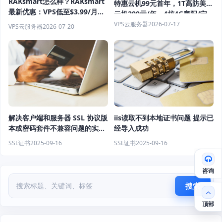
RAKsmart怎么样？RAKsmart
特惠云机99元首年，1T高防美国
最新优惠：VPS低至$3.99/月，
云机299元/年，4核4G襄阳/宁
独立服务器$29.9/月起，香港/
波600G防御低至399元/年
VPS云服务器
2026-07-17
VPS云服务器
2026-07-20
日本/美国机房
解决客户端和服务器 SSL 协议版
iis读取不到本地证书问题 提示已
本或密码套件不兼容问题的实用
经导入成功
方法
SSL证书
2025-09-16
SSL证书
2025-09-16
咨询
搜索
顶部