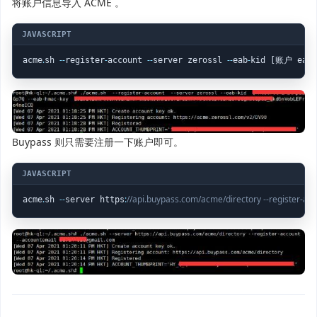
将账户信息导入 ACME 。
.
-
-
-
-
-
-
-
-
-
acme
sh 
register
account 
server zerossl 
eab
kid [账户 eab
Buypass 则只需要注册一下账户即可。
.
-
-
:
//api.buypass.com/acme/directory --register-
acme
sh 
server https