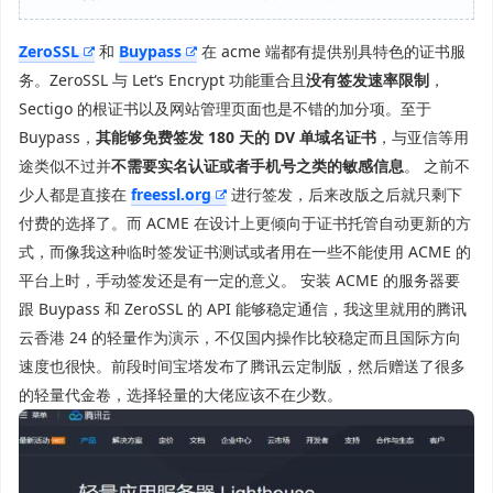
ZeroSSL
和
Buypass
在 acme 端都有提供别具特色的证书服
务。ZeroSSL 与 Let‘s Encrypt 功能重合且
没有签发速率限制
，
Sectigo 的根证书以及网站管理页面也是不错的加分项。至于
Buypass，
其能够免费签发 180 天的 DV 单域名证书
，与亚信等用
途类似不过并
不需要实名认证或者手机号之类的敏感信息
。 之前不
少人都是直接在
freessl.org
进行签发，后来改版之后就只剩下
付费的选择了。而 ACME 在设计上更倾向于证书托管自动更新的方
式，而像我这种临时签发证书测试或者用在一些不能使用 ACME 的
平台上时，手动签发还是有一定的意义。 安装 ACME 的服务器要
跟 Buypass 和 ZeroSSL 的 API 能够稳定通信，我这里就用的腾讯
云香港 24 的轻量作为演示，不仅国内操作比较稳定而且国际方向
速度也很快。前段时间宝塔发布了腾讯云定制版，然后赠送了很多
的轻量代金卷，选择轻量的大佬应该不在少数。