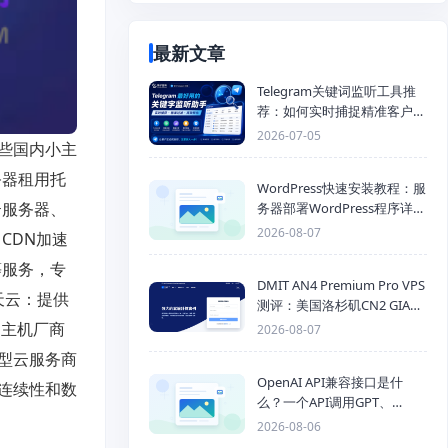
最新文章
Telegram关键词监听工具推
荐：如何实时捕捉精准客户，
提高获客效率？
2026-07-05
些国内小主
务器租用托
WordPress快速安装教程：服
云服务器、
务器部署WordPress程序详细
步骤
2026-08-07
CDN加速
等服务，专
DMIT AN4 Premium Pro VPS
天云：提供
测评：美国洛杉矶CN2 GIA三
网优化线路性能测试
的主机厂商
2026-08-07
型云服务商
OpenAI API兼容接口是什
连续性和数
么？一个API调用GPT、
Claude、Gemini、DeepSeek
2026-08-06
多模型