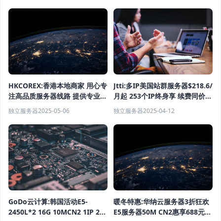
399/月起
HKCOREX:香港本地商家 用心专
Jtti:多IP美国站群服务器$218.6/
注高品质服务器线路 提供专业稳
月起 253个IP终身享 续费同价不
定的电信级服务
涨价（含测评）
独立服务器
2025-05-06
独立服务器
2025-04-12
暖冬特惠:华纳云服务器3折狂欢
GoDo云计算:韩国活动E5-
E5服务器50M CN2惠享688元/
2450L*2 16G 10MCN2 1IP 299