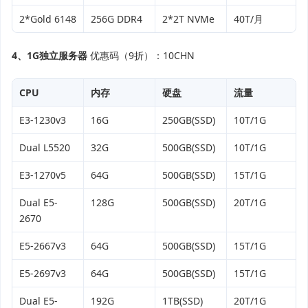
2*Gold 6148
256G DDR4
2*2T NVMe
40T/月
4、1G独立服务器
优惠码（9折）：10CHN
CPU
内存
硬盘
流量
E3-1230v3
16G
250GB(SSD)
10T/1G
Dual L5520
32G
500GB(SSD)
10T/1G
E3-1270v5
64G
500GB(SSD)
15T/1G
Dual E5-
128G
500GB(SSD)
20T/1G
2670
E5-2667v3
64G
500GB(SSD)
15T/1G
E5-2697v3
64G
500GB(SSD)
15T/1G
Dual E5-
192G
1TB(SSD)
20T/1G