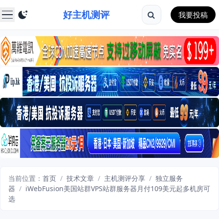
好主机测评
我要投稿
当前位置：
首页
/
技术文章
/
主机测评分享
/
独立服务
器
/
iWebFusion美国站群VPS站群服务器月付109美元起多机房可
选