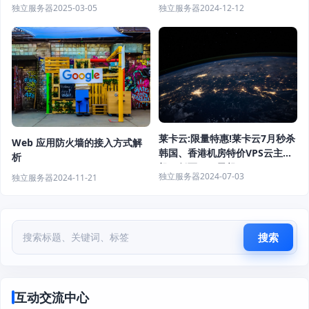
月 续费同价
元/月
独立服务器
2024-12-12
独立服务器
2025-03-05
莱卡云:限量特惠!莱卡云7月秒杀
Web 应用防火墙的接入方式解
韩国、香港机房特价VPS云主
析
机，低至15.9元起
独立服务器
2024-07-03
独立服务器
2024-11-21
搜索
互动交流中心