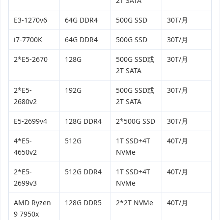
2T SATA
E3-1270v6
64G DDR4
500G SSD
30T/月
i7-7700K
64G DDR4
500G SSD
30T/月
2*E5-2670
128G
500G SSD或
30T/月
2T SATA
2*E5-
192G
500G SSD或
30T/月
2680v2
2T SATA
E5-2699v4
128G DDR4
2*500G SSD
30T/月
4*E5-
512G
1T SSD+4T
40T/月
4650v2
NVMe
2*E5-
512G DDR4
1T SSD+4T
40T/月
2699v3
NVMe
AMD Ryzen
128G DDR5
2*2T NVMe
40T/月
9 7950x