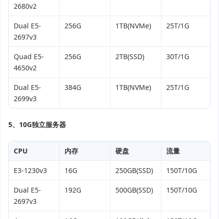
2680v2
Dual E5-
256G
1TB(NVMe)
25T/1G
2697v3
Quad E5-
256G
2TB(SSD)
30T/1G
4650v2
Dual E5-
384G
1TB(NVMe)
25T/1G
2699v3
5、10G独立服务器
CPU
内存
硬盘
流量
E3-1230v3
16G
250GB(SSD)
150T/10G
Dual E5-
192G
500GB(SSD)
150T/10G
2697v3