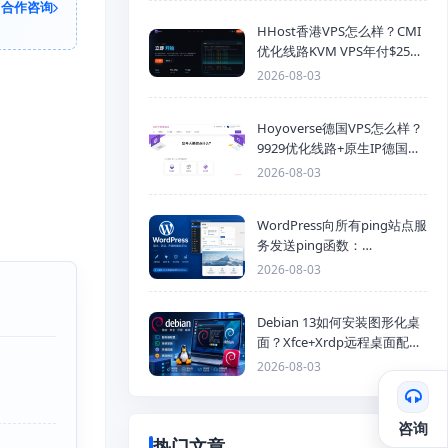
合作咨询
HHost香港VPS怎么样？CMI
优化线路KVM VPS年付$25
起，4GB内存优惠套餐
2026-08-03
Hoyoverse德国VPS怎么样？
9929优化线路+原生IP德国
KVM VPS推荐
2026-08-03
WordPress向所有ping站点服
务发送ping函数：
generic_ping
2026-08-03
Debian 13如何安装图形化桌
面？Xfce+Xrdp远程桌面配置
教程
2026-08-03
咨询
热门文章