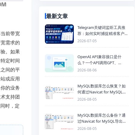
最新文章
Telegram关键词监听工具推
解当前带宽
荐：如何实时捕捉精准客户，
提高获客效率？
2026-07-05
带宽需求的
体验。如果
OpenAI API兼容接口是什
在特定时间
么？一个API调用GPT、
Claude、Gemini、DeepSeek
益之间的平
2026-08-06
多模型
网站或应用
MySQL数据库怎么恢复？如
果你的业务
何通过Navicat for MySQL导
技术支持团
入SQL备份文件
2026-08-05
。同时，定
MySQL数据库怎么备份？通
过Navicat for MySQL导出
Mysql数据库为SQL格式备份
2026-08-05
文件