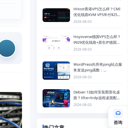
HHost香港VPS怎么样？CMI
优化线路KVM VPS年付$25
起，4GB内存优惠套餐
2026-08-03
Hoyoverse德国VPS怎么样？
9929优化线路+原生IP德国
KVM VPS推荐
2026-08-03
WordPress向所有ping站点服
务发送ping函数：
generic_ping
2026-08-03
Debian 13如何安装图形化桌
面？Xfce+Xrdp远程桌面配置
教程
2026-08-03
咨询
热门文章