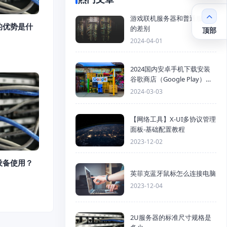
游戏联机服务器和普通服务器
的优势是什
的差别
顶部
2024-04-01
2024国内安卓手机下载安装
谷歌商店（Google Play）详
细步骤
2024-03-03
【网络工具】X-UI多协议管理
面板-基础配置教程
2023-12-02
设备使用？
英菲克蓝牙鼠标怎么连接电脑
2023-12-04
2U服务器的标准尺寸规格是