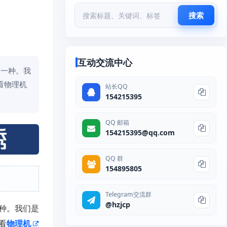
搜索
互动交流中心
中一种。我
看物理机
站长QQ
154215395
QQ 邮箱
154215395@qq.com
QQ 群
154895805
Telegram交流群
@hzjcp
种。我们是
看
物理机