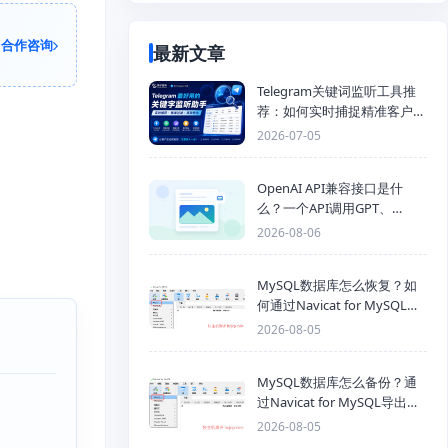
合作咨询
最新文章
Telegram关键词监听工具推
荐：如何实时捕捉精准客户，
提高获客效率？
2026-07-05
OpenAI API兼容接口是什
么？一个API调用GPT、
Claude、Gemini、DeepSeek
2026-08-06
多模型
MySQL数据库怎么恢复？如
何通过Navicat for MySQL导
入SQL备份文件
2026-08-05
MySQL数据库怎么备份？通
过Navicat for MySQL导出
Mysql数据库为SQL格式备份
2026-08-05
文件