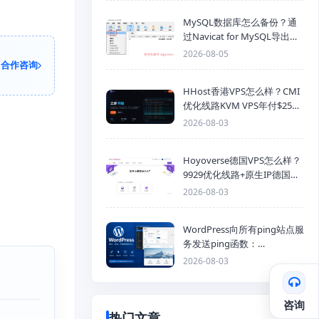
MySQL数据库怎么备份？通
过Navicat for MySQL导出
Mysql数据库为SQL格式备份
2026-08-05
文件
合作咨询
HHost香港VPS怎么样？CMI
优化线路KVM VPS年付$25
起，4GB内存优惠套餐
2026-08-03
Hoyoverse德国VPS怎么样？
9929优化线路+原生IP德国
KVM VPS推荐
2026-08-03
WordPress向所有ping站点服
务发送ping函数：
generic_ping
2026-08-03
咨询
热门文章