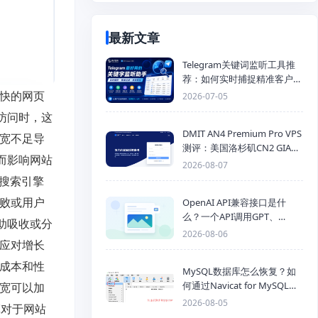
最新文章
Telegram关键词监听工具推
荐：如何实时捕捉精准客户，
提高获客效率？
更快的网页
2026-07-05
访问时，这
DMIT AN4 Premium Pro VPS
带宽不足导
测评：美国洛杉矶CN2 GIA三
而影响网站
网优化线路性能测试
2026-08-07
被搜索引擎
失败或用户
OpenAI API兼容接口是什
么？一个API调用GPT、
帮助吸收或分
Claude、Gemini、DeepSeek
2026-08-06
以应对增长
多模型
在成本和性
MySQL数据库怎么恢复？如
何通过Navicat for MySQL导
带宽可以加
入SQL备份文件
2026-08-05
宽对于网站