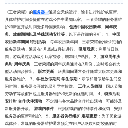
《王者荣耀》的
服务器
通常全天候运行，除非进行维护或更新。
具体维护时间会提前在游戏公告中通知玩家。 王者荣耀的服务器维
护和新区开放时间受多种因素影响，
包括中国农历新年、周年庆
典、放假期间以及特殊活动安排等
，以下是详细的分析： 1、
中国
农历新年期间
特别活动
：每年农历新年间，王者荣耀会推出特别的
服务器活动，通常在1月底或2月初进行。
吸引玩家
：利用节日氛
围，游戏通过活动吸引玩家登录，增加用户粘性。 2、
游戏周年庆
典时
周年庆典
：王者荣耀的周年庆典通常在7月份，这时候会有大
型活动同步推出。
版本更新
：庆典期间通常会伴随重大版本更新和
服务器维护。 3、
学校放假期间
学生假期
：寒假和暑假是学生们空
闲时间，服务器会开放以吸引学生族群。
工作人员假期
：国庆节和
劳动节等放假日也是服务器维护和更新的优选时间。 4、
特殊活动
安排时
合作伙伴活动
：不定期与各大品牌合作推出活动，可能涉及
新服务器开放。
游戏内事件
：根据游戏内的特殊事件和促销，安排
服务器的更新和维护。 5、
服务器例行维护
定期更新
：为了优化游
戏体验，常规的服务器维护通常预定在用户活跃度相对较低的时