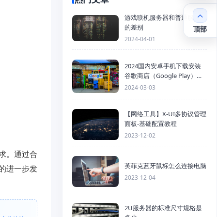
游戏联机服务器和普通服务器
的差别
顶部
2024-04-01
2024国内安卓手机下载安装
谷歌商店（Google Play）详
细步骤
2024-03-03
【网络工具】X-UI多协议管理
面板-基础配置教程
2023-12-02
求。通过合
英菲克蓝牙鼠标怎么连接电脑
的进一步发
2023-12-04
2U服务器的标准尺寸规格是