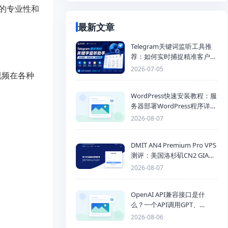
的专业性和
最新文章
Telegram关键词监听工具推
荐：如何实时捕捉精准客户，
提高获客效率？
2026-07-05
视频在各种
WordPress快速安装教程：服
务器部署WordPress程序详细
步骤
2026-08-07
DMIT AN4 Premium Pro VPS
测评：美国洛杉矶CN2 GIA三
网优化线路性能测试
2026-08-07
OpenAI API兼容接口是什
么？一个API调用GPT、
Claude、Gemini、DeepSeek
2026-08-06
多模型