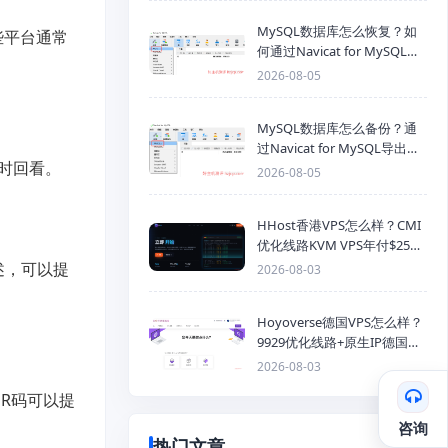
MySQL数据库怎么恢复？如
这些平台通常
何通过Navicat for MySQL导
入SQL备份文件
2026-08-05
MySQL数据库怎么备份？通
过Navicat for MySQL导出
时回看。
Mysql数据库为SQL格式备份
2026-08-05
文件
HHost香港VPS怎么样？CMI
优化线路KVM VPS年付$25
起，4GB内存优惠套餐
述，可以提
2026-08-03
Hoyoverse德国VPS怎么样？
9929优化线路+原生IP德国
KVM VPS推荐
2026-08-03
R码可以提
咨询
热门文章