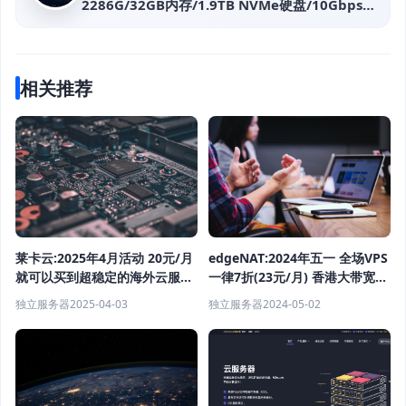
2286G/32GB内存/1.9TB NVMe硬盘/10Gbps带
宽
相关推荐
莱卡云:2025年4月活动 20元/月
edgeNAT:2024年五一 全场VPS
就可以买到超稳定的海外云服务
一律7折(23元/月) 香港大带宽
器 高防云服务器
BGP 美国双ISP/AS4837线路 韩
独立服务器
2025-04-03
独立服务器
2024-05-02
国CN2/SK/原生IP