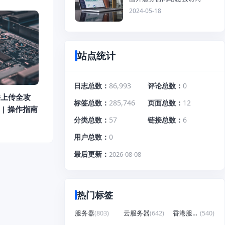
2024-05-18
站点统计
日志总数
86,993
评论总数
0
件上传全攻
标签总数
285,746
页面总数
12
| 操作指南
分类总数
57
链接总数
6
用户总数
0
最后更新
2026-08-08
热门标签
服务器
(803)
云服务器
(642)
香港服务器
(540)