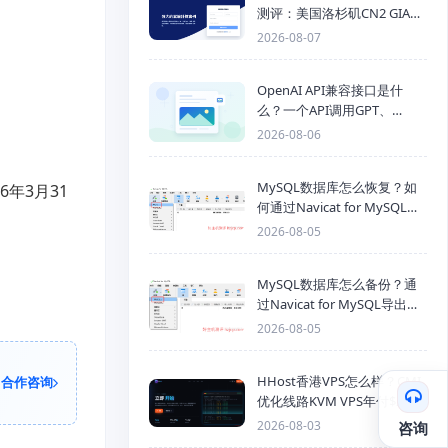
测评：美国洛杉矶CN2 GIA三
网优化线路性能测试
2026-08-07
OpenAI API兼容接口是什
么？一个API调用GPT、
Claude、Gemini、DeepSeek
2026-08-06
多模型
MySQL数据库怎么恢复？如
6年3月31
何通过Navicat for MySQL导
入SQL备份文件
2026-08-05
MySQL数据库怎么备份？通
过Navicat for MySQL导出
Mysql数据库为SQL格式备份
2026-08-05
文件
HHost香港VPS怎么样？CMI
合作咨询
优化线路KVM VPS年付$25
起，4GB内存优惠套餐
2026-08-03
咨询