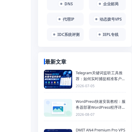
DNS
企业邮局
代理IP
动态拨号VPS
IDC系统评测
IEPL专线
最新文章
Telegram关键词监听工具推
荐：如何实时捕捉精准客户，
提高获客效率？
2026-07-05
WordPress快速安装教程：服
务器部署WordPress程序详细
步骤
2026-08-07
DMIT AN4 Premium Pro VPS