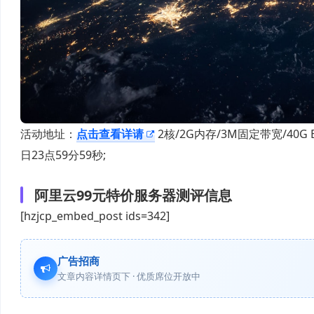
活动地址：
点击查看详请
2核/2G内存/3M固定带宽/40G E
日23点59分59秒;
阿里云99元特价服务器测评信息
[hzjcp_embed_post ids=342]
广告招商
文章内容详情页下 · 优质席位开放中