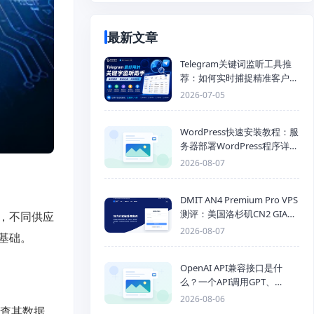
最新文章
Telegram关键词监听工具推
荐：如何实时捕捉精准客户，
提高获客效率？
2026-07-05
WordPress快速安装教程：服
务器部署WordPress程序详细
步骤
2026-08-07
DMIT AN4 Premium Pro VPS
测评：美国洛杉矶CN2 GIA三
，不同供应
网优化线路性能测试
2026-08-07
基础。
OpenAI API兼容接口是什
么？一个API调用GPT、
Claude、Gemini、DeepSeek
2026-08-06
多模型
检查其数据