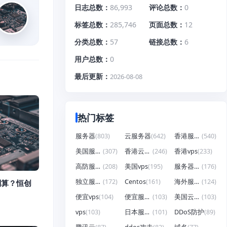
日志总数
86,993
评论总数
0
标签总数
285,746
页面总数
12
分类总数
57
链接总数
6
用户总数
0
最后更新
2026-08-08
热门标签
服务器
(803)
云服务器
(642)
香港服务器
(540)
美国服务器
(307)
香港云服务器
(246)
香港vps
(233)
高防服务器
(208)
美国vps
(195)
服务器租用
(176)
独立服务器
(172)
Centos
(161)
海外服务器
(124)
划算？恒创
便宜vps
(104)
便宜服务器
(103)
美国云服务器
(103)
vps
(103)
日本服务器
(101)
DDoS防护
(89)