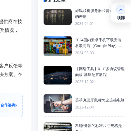
游戏联机服务器和普通服务器
的差别
顶部
提供商在技
2024-04-01
奖情况，
2024国内安卓手机下载安装
谷歌商店（Google Play）详
细步骤
2024-03-03
客户反馈等
【网络工具】X-UI多协议管理
决方案。在
面板-基础配置教程
2023-12-02
英菲克蓝牙鼠标怎么连接电脑
合作咨询
2023-12-04
2U服务器的标准尺寸规格是