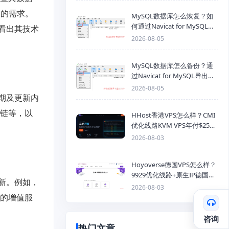
户的需求。
MySQL数据库怎么恢复？如
何通过Navicat for MySQL导
看出其技术
入SQL备份文件
2026-08-05
MySQL数据库怎么备份？通
过Navicat for MySQL导出
Mysql数据库为SQL格式备份
2026-08-05
文件
期及更新内
链等，以
HHost香港VPS怎么样？CMI
优化线路KVM VPS年付$25
起，4GB内存优惠套餐
2026-08-03
Hoyoverse德国VPS怎么样？
9929优化线路+原生IP德国
新。例如，
KVM VPS推荐
2026-08-03
的增值服
咨询
热门文章