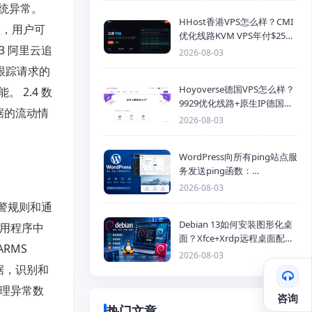
统异常。
HHost香港VPS怎么样？CMI
理，用户可
优化线路KVM VPS年付$25
 阿里云追
起，4GB内存优惠套餐
2026-08-03
跟踪请求的
Hoyoverse德国VPS怎么样？
2.4 数
9929优化线路+原生IP德国
据的流动情
KVM VPS推荐
2026-08-03
WordPress向所有ping站点服
务发送ping函数：
generic_ping
2026-08-03
警规则和通
Debian 13如何安装图形化桌
应用程序中
面？Xfce+Xrdp远程桌面配置
RMS
教程
2026-08-03
据，识别和
处理异常数
咨询
热门文章