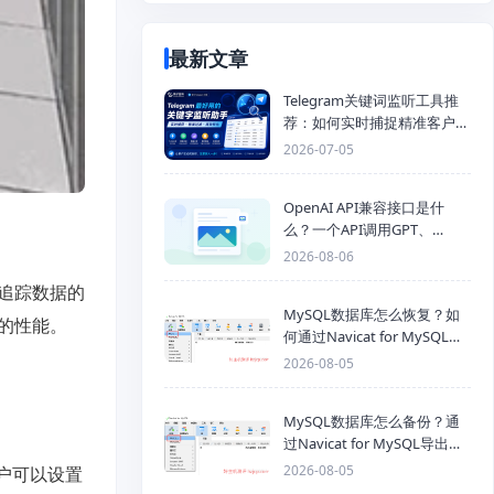
最新文章
Telegram关键词监听工具推
荐：如何实时捕捉精准客户，
提高获客效率？
2026-07-05
OpenAI API兼容接口是什
么？一个API调用GPT、
Claude、Gemini、DeepSeek
2026-08-06
多模型
追踪数据的
MySQL数据库怎么恢复？如
的性能。
何通过Navicat for MySQL导
入SQL备份文件
2026-08-05
MySQL数据库怎么备份？通
过Navicat for MySQL导出
Mysql数据库为SQL格式备份
2026-08-05
用户可以设置
文件