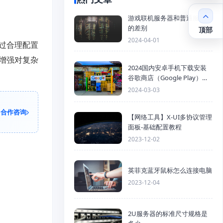
游戏联机服务器和普通服务器
的差别
顶部
2024-04-01
过合理配置
增强对复杂
2024国内安卓手机下载安装
谷歌商店（Google Play）详
细步骤
2024-03-03
合作咨询
【网络工具】X-UI多协议管理
面板-基础配置教程
2023-12-02
英菲克蓝牙鼠标怎么连接电脑
2023-12-04
2U服务器的标准尺寸规格是