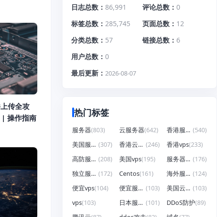
日志总数
86,991
评论总数
0
标签总数
285,745
页面总数
12
分类总数
57
链接总数
6
用户总数
0
最后更新
2026-08-07
件上传全攻
热门标签
| 操作指南
服务器
(803)
云服务器
(642)
香港服务器
(540)
美国服务器
(307)
香港云服务器
(246)
香港vps
(233)
高防服务器
(208)
美国vps
(195)
服务器租用
(176)
独立服务器
(172)
Centos
(161)
海外服务器
(124)
便宜vps
(104)
便宜服务器
(103)
美国云服务器
(103)
vps
(103)
日本服务器
(101)
DDoS防护
(89)