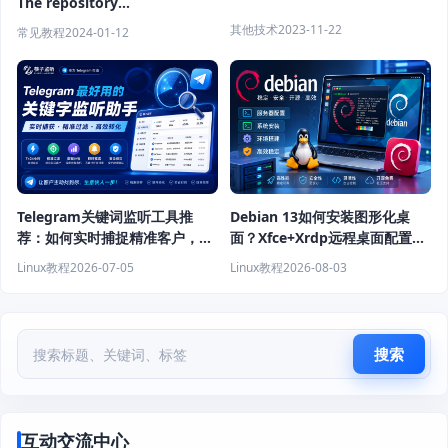
The repository
‘http://security.debian.org
其他技术
2023-11-22
常见教程
2024-01-12
bullseye/updates Release’
does not have a Release file.
Telegram关键词监听工具推
Debian 13如何安装图形化桌
荐：如何实时捕捉精准客户，提
面？Xfce+Xrdp远程桌面配置教
高获客效率？
程
Linux教程
2026-07-05
Linux教程
2026-08-03
搜索
互动交流中心