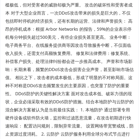
槛极低，但对受害者的威胁却极为严重。 攻击的破坏性和受害者成
本 对于大型企业而言，一次DDoS攻击带来的损失是巨大的，不仅
包括即时停机的经济损失，还有长期的运营、法律和声誉损失： 高
昂的停机成本：根据 Arbor Networks 的报告，59%的企业表示停
机每分钟损失超过500美元，有些企业损失甚至更高。 业务中断：
电子商务平台、在线服务提供商等因攻击导致服务中断，不仅面临
收入损失，还需支付高额恢复费用。 修复和法律费用：修复系统、
补偿客户损失、处理法律纠纷都会进一步推高成本。 声誉和市场影
响：长期来看，频繁的DDoS攻击会损害企业声誉，甚至影响市场估
值。 相比之下，攻击者的成本极低，形成了明显的不对称局面。这
种不对称是DDoS攻击频繁发生的主要原因，也突显了防护的重要
性。 DDoS防护的关键性解决方案 面对攻击成本低、破坏力强的现
状，企业必须采取有效的DDoS防护措施。结合本地防护与云防护的
混合解决方案被认为是当前最佳实践： 1. 本地防护 通过部署专用
硬件设备或软件防火墙，监控和过滤恶意流量，在攻击初期进行快
速响应： 配置访问规则，限制异常流量。 设置网络带宽警戒线，防
止资源过度消耗。 2. 云防护 云防护服务利用全球分布式节点进行