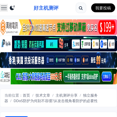
好主机测评
我要投稿
当前位置：
首页
/
技术文章
/
主机测评分享
/
独立服务
器
/
DDoS防护为何刻不容缓?从攻击视角看防护的必要性