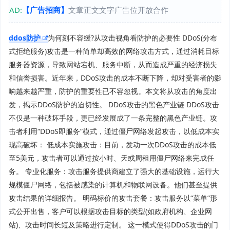
AD:
【广告招商】
文章正文文字广告位开放合作
ddos防护
为何刻不容缓?从攻击视角看防护的必要性 DDoS(分布
式拒绝服务)攻击是一种简单却高效的网络攻击方式，通过消耗目标
服务器资源，导致网站宕机、服务中断，从而造成严重的经济损失
和信誉损害。近年来，DDoS攻击的成本不断下降，却对受害者的影
响越来越严重，防护的重要性已不容忽视。本文将从攻击的角度出
发，揭示DDoS防护的迫切性。 DDoS攻击的黑色产业链 DDoS攻击
不仅是一种破坏手段，更已经发展成了一条完整的黑色产业链。攻
击者利用“DDoS即服务”模式，通过僵尸网络发起攻击，以低成本实
现高破坏： 低成本实施攻击：目前，发动一次DDoS攻击的成本低
至5美元，攻击者可以通过按小时、天或周租用僵尸网络来完成任
务。 专业化服务：攻击服务提供商建立了强大的基础设施，运行大
规模僵尸网络，包括被感染的计算机和物联网设备。他们甚至提供
攻击结果的详细报告。 明码标价的攻击套餐：攻击服务以“菜单”形
式公开出售，客户可以根据攻击目标的类型(如政府机构、企业网
站)、攻击时间长短及策略进行定制。 这一模式使得DDoS攻击的门