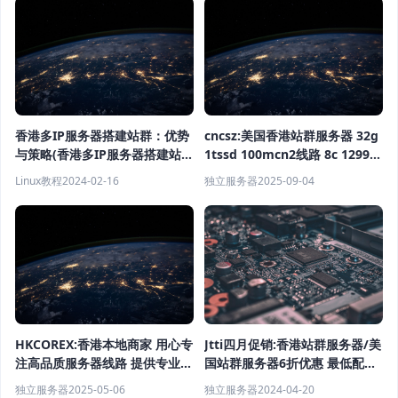
香港多IP服务器搭建站群：优势
cncsz:美国香港站群服务器 32g
与策略(香港多IP服务器搭建站群
1tssd 100mcn2线路 8c 1299/
有什么好处呢)
月首月 续费同价
Linux教程
2024-02-16
独立服务器
2025-09-04
HKCOREX:香港本地商家 用心专
Jtti四月促销:香港站群服务器/美
注高品质服务器线路 提供专业稳
国站群服务器6折优惠 最低配月
定的电信级服务
付$218.6起
独立服务器
2025-05-06
独立服务器
2024-04-20