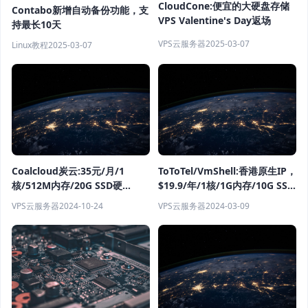
CloudCone:便宜的大硬盘存储
Contabo新增自动备份功能，支
VPS Valentine's Day返场
持最长10天
VPS云服务器
2025-03-07
Linux教程
2025-03-07
Coalcloud炭云:35元/月/1
ToToTel/VmShell:香港原生IP，
核/512M内存/20G SSD硬
$19.9/年/1核/1G内存/10G SSD
盘/200G流量/300Mbps端
硬盘/2T流量/500Mbps端
VPS云服务器
2024-10-24
VPS云服务器
2024-03-09
口/KVM/湖北联通
口/KVM/香港/国际BGP