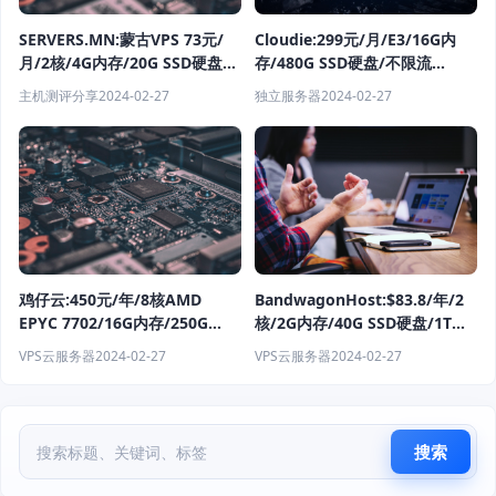
Cloudie:299元/月/E3/16G内
SERVERS.MN:蒙古VPS 73元/
存/480G SSD硬盘/不限流
月/2核/4G内存/20G SSD硬盘/
量/100Mbps带宽/香港BGP直连
不限流量/1Gbps端口/乌兰巴托
独立服务器
2024-02-27
主机测评分享
2024-02-27
鸡仔云:450元/年/8核AMD
BandwagonHost:$83.8/年/2
EPYC 7702/16G内存/250G
核/2G内存/40G SSD硬盘/1T流
NVMe SSD+500G SAS硬盘/3T
量/2.5Gbps端口/大阪/洛杉矶
VPS云服务器
2024-02-27
VPS云服务器
2024-02-27
流量/300Mbps端口/NAT/KVM/
重庆移动
搜索