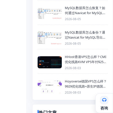
MySQL数据库怎么恢复？如
何通过Navicat for MySQL导
入SQL备份文件
2026-08-05
MySQL数据库怎么备份？通
过Navicat for MySQL导出
Mysql数据库为SQL格式备份
2026-08-05
文件
HHost香港VPS怎么样？CMI
优化线路KVM VPS年付$25
起，4GB内存优惠套餐
2026-08-03
Hoyoverse德国VPS怎么样？
9929优化线路+原生IP德国
KVM VPS推荐
2026-08-03
咨询
热门文章