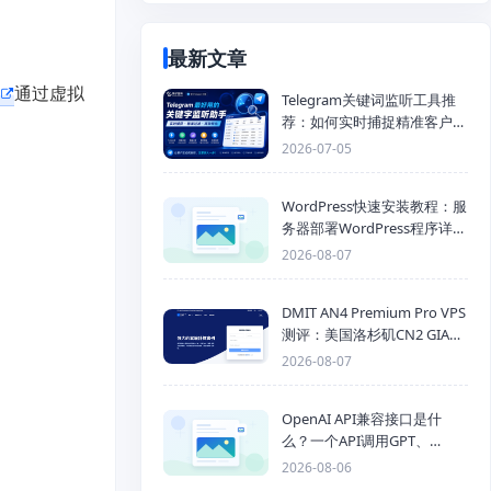
最新文章
通过虚拟
Telegram关键词监听工具推
荐：如何实时捕捉精准客户，
提高获客效率？
2026-07-05
WordPress快速安装教程：服
务器部署WordPress程序详细
步骤
2026-08-07
DMIT AN4 Premium Pro VPS
测评：美国洛杉矶CN2 GIA三
网优化线路性能测试
2026-08-07
OpenAI API兼容接口是什
么？一个API调用GPT、
Claude、Gemini、DeepSeek
2026-08-06
多模型