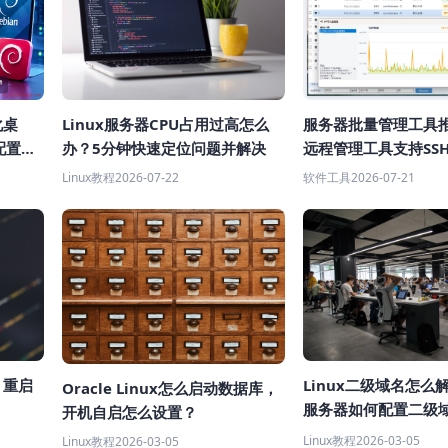
化桌
Linux服务器CPU占用过高怎么
服务器批量管理工具
配置教
办？5分钟快速定位问题并解决
远程管理工具支持SS
Linux教程
2026-07-22
软件工具
2026-07-21
Linux二级域名怎么解
x 重启
Oracle Linux怎么启动数据库，
服务器如何配置二级
开机自启怎么设置？
 教程）
Linux教程
2026-03-05
Linux教程
2026-03-05