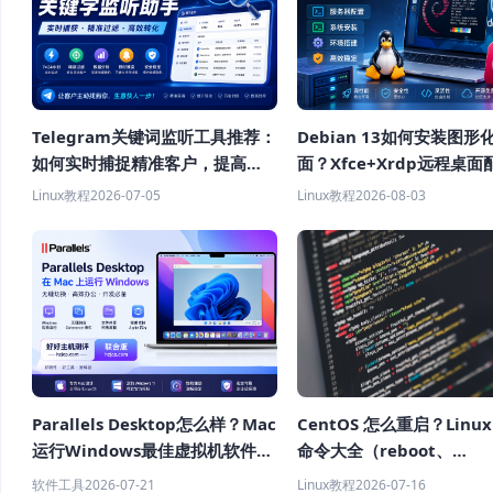
Telegram关键词监听工具推荐：
Debian 13如何安装图形
如何实时捕捉精准客户，提高获
面？Xfce+Xrdp远程桌面
客效率？
程
Linux教程
2026-07-05
Linux教程
2026-08-03
Parallels Desktop怎么样？Mac
CentOS 怎么重启？Linu
运行Windows最佳虚拟机软件推
命令大全（reboot、
荐
shutdown、systemctl
软件工具
2026-07-21
Linux教程
2026-07-16