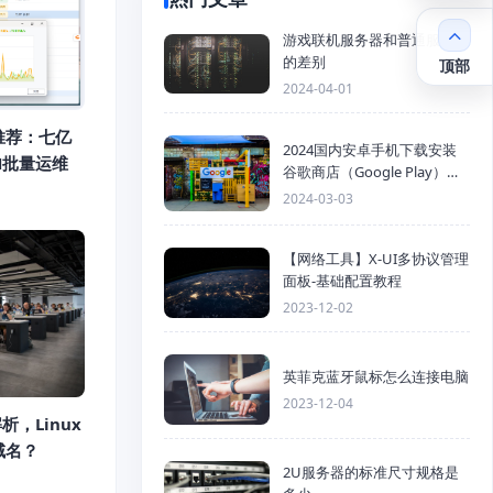
游戏联机服务器和普通服务器
的差别
顶部
2024-04-01
推荐：七亿
2024国内安卓手机下载安装
H批量运维
谷歌商店（Google Play）详
细步骤
2024-03-03
【网络工具】X-UI多协议管理
面板-基础配置教程
2023-12-02
英菲克蓝牙鼠标怎么连接电脑
2023-12-04
析，Linux
域名？
2U服务器的标准尺寸规格是