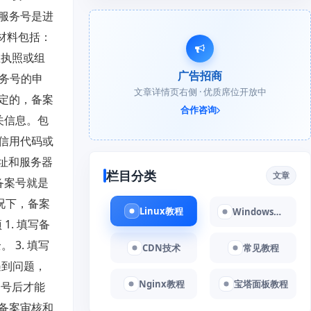
服务号是进
材料包括：
业执照或组
广告招商
服务号的申
文章详情页右侧 · 优质席位开放中
定的，备案
合作咨询
关信息。包
信用代码或
址和服务器
栏目分类
文章
备案号就是
况下，备案
Linux教程
Windows教程
. 填写备
3. 填写
CDN技术
常见教程
遇到问题，
Nginx教程
宝塔面板教程
务号后才能
备案审核和