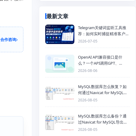
最新文章
Telegram关键词监听工具推
荐：如何实时捕捉精准客户，
合作咨询
提高获客效率？
2026-07-05
OpenAI API兼容接口是什
么？一个API调用GPT、
Claude、Gemini、DeepSeek
2026-08-06
多模型
MySQL数据库怎么恢复？如
何通过Navicat for MySQL导
入SQL备份文件
2026-08-05
MySQL数据库怎么备份？通
过Navicat for MySQL导出
Mysql数据库为SQL格式备份
2026-08-05
文件