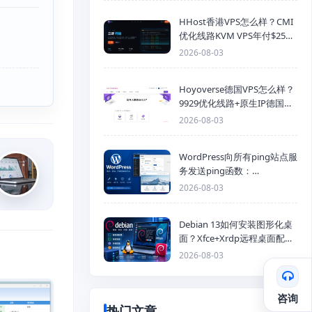
HHost香港VPS怎么样？CMI
优化线路KVM VPS年付$25
起，4GB内存优惠套餐
2026-08-03
Hoyoverse德国VPS怎么样？
9929优化线路+原生IP德国
KVM VPS推荐
2026-08-03
WordPress向所有ping站点服
务发送ping函数：
generic_ping
2026-08-03
Debian 13如何安装图形化桌
面？Xfce+Xrdp远程桌面配置
教程
2026-08-03
咨询
热门文章