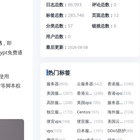
日志总数
86,993
评论总数
0
标签总数
285,746
页面总数
12
分类总数
57
链接总数
6
用户总数
0
书
，即
最后更新
2026-08-08
ypt免费通
热门标签
中使用
服务器
(803)
云服务器
(642)
香港服务器
(540)
P等脚本权
美国服务器
(307)
香港云服务器
(246)
香港vps
(233)
高防服务器
(208)
美国vps
(195)
服务器租用
(176)
独立服务器
(172)
Centos
(161)
海外服务器
(124)
便宜vps
(104)
便宜服务器
(103)
美国云服务器
(103)
vps
(103)
日本服务器
(101)
DDoS防护
(89)