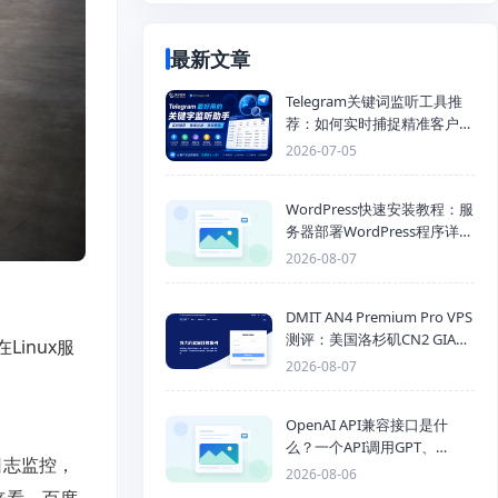
最新文章
Telegram关键词监听工具推
荐：如何实时捕捉精准客户，
提高获客效率？
2026-07-05
WordPress快速安装教程：服
务器部署WordPress程序详细
步骤
2026-08-07
DMIT AN4 Premium Pro VPS
测评：美国洛杉矶CN2 GIA三
Linux服
网优化线路性能测试
2026-08-07
OpenAI API兼容接口是什
么？一个API调用GPT、
日志监控，
Claude、Gemini、DeepSeek
2026-08-06
多模型