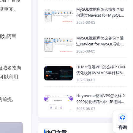
来看，百度
度重复。
MySQL数据库怎么恢复？如
何通过Navicat for MySQL导
入SQL备份文件
2026-08-05
商如阿里
MySQL数据库怎么备份？通
过Navicat for MySQL导出
Mysql数据库为SQL格式备份
2026-08-05
文件
HHost香港VPS怎么样？CMI
级域名指向
优化线路KVM VPS年付$25
样可以利用
起，4GB内存优惠套餐
2026-08-03
Hoyoverse德国VPS怎么样？
的前提。
9929优化线路+原生IP德国
KVM VPS推荐
2026-08-03
咨询
热门文章