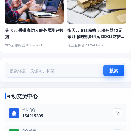
莱卡云:香港高防云服务器测评数
衡天云:618嗨购 云服务器12元
据
每月 物理机364元 DDOS防护6
折
VPS云服务器
2025-07-01
独立服务器
2025-06-02
搜索
互动交流中心
站长QQ
154215395
QQ 邮箱