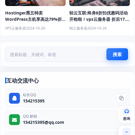
Hostinger黑五特卖
轻云互联:终身8折扣优惠码活动
WordPress主机享高达79%折
开枪啦！vps云服务器 折后17.6
扣 仅$2.49/月+3个月免费赠期
元/月起！流量无限爽到飞起！
VPS云服务器
2024-10-26
独立服务器
2024-10-26
搜索
互动交流中心
站长QQ
154215395
QQ 邮箱
咨询
154215395@qq.com