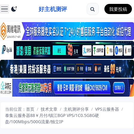
好主机测评
我要投稿
当前位置：
首页
/
技术文章
/
主机测评分享
/
VPS云服务器
/
泰集云服务器88￥月付/镇江BGP VPS/1C0.5G8G硬
盘/100Mbps/500G流量/独立IP