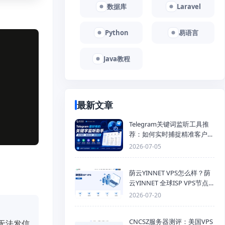
数据库
Laravel
Python
易语言
Java教程
最新文章
Telegram关键词监听工具推
荐：如何实时捕捉精准客户，
提高获客效率？
2026-07-05
荫云YINNET VPS怎么样？荫
云YINNET 全球ISP VPS节点
与双ISP 服务器推荐
2026-07-20
CNCSZ服务器测评：美国VPS
信无法发信