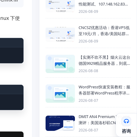
性能测试、107.148.162.83线
路测速与网络评测
2026-08-09
nux 下使
CNCSZ优惠活动：香港VPS低
至19元/月，香港/美国站群服
务器首月半价，物理机399元/
2026-08-09
月起
【实测不吹不黑】烟火云这台
德国9929精品服务器，到底
能不能打？
2026-08-08
WordPress快速安装教程：服
务器部署WordPress程序详细
步骤
2026-08-07
DMIT AN4 Premium Pro VPS
测评：美国洛杉矶CN2 GIA三
网优化线路性能测试
2026-08-07
咨询