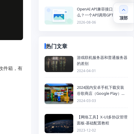
OpenAI API兼容接口是什
么？一个API调用GPT、
顶部
Claude、Gemini、DeepSeek
2026-08-06
多模型
热门文章
游戏联机服务器和普通服务器
的差别
达收件箱，有
2024-04-01
2024国内安卓手机下载安装
谷歌商店（Google Play）详
细步骤
2024-03-03
【网络工具】X-UI多协议管理
面板-基础配置教程
2023-12-02