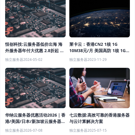
莱卡云：香港CN2 1核 1G
恒创科技:云服务器低价出海 海
10M38元/月 美国高防 1核 1G
外服务器年付大优惠 2.8折起 老
50M 40元/月
用户续费更便宜
独立服务器
2023-11-29
独立服务器
2024-05-02
华纳云服务器优惠活动2026｜香
七云数据:高效可靠的香港服务器
港/美国/日本/新加坡云服务器低
与云计算解决方案
价租用，CN2优化线路低延迟
独立服务器
2026-07-08
独立服务器
2025-07-15