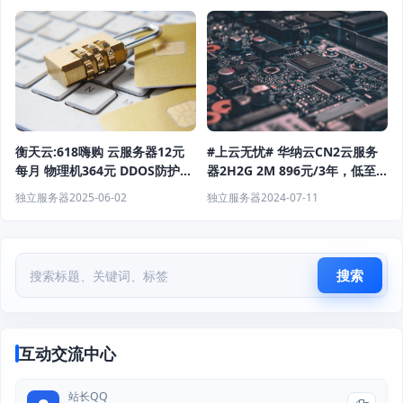
#上云无忧# 华纳云CN2云服务
衡天云:618嗨购 云服务器12元
器2H2G 2M 896元/3年，低至
每月 物理机364元 DDOS防护6
24元/月，续费同价
折
独立服务器
2024-07-11
独立服务器
2025-06-02
搜索
互动交流中心
站长QQ