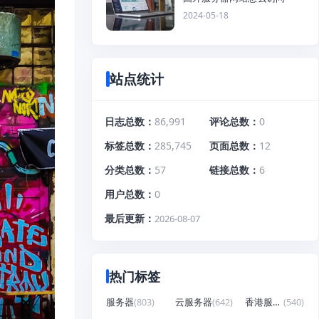
2024-05-18
站点统计
日志总数
86,991
评论总数
0
标签总数
285,745
页面总数
12
分类总数
57
链接总数
6
用户总数
0
最后更新
2026-08-07
热门标签
服务器
(803)
云服务器
(642)
香港服务器
(540)