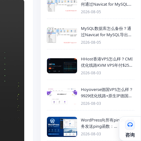
何通过Navicat for MySQL导
入SQL备份文件
2026-08-05
MySQL数据库怎么备份？通
过Navicat for MySQL导出
Mysql数据库为SQL格式备份
2026-08-05
文件
HHost香港VPS怎么样？CMI
优化线路KVM VPS年付$25
起，4GB内存优惠套餐
2026-08-03
Hoyoverse德国VPS怎么样？
9929优化线路+原生IP德国
KVM VPS推荐
2026-08-03
WordPress向所有ping站点服
务发送ping函数：
generic_ping
2026-08-03
咨询