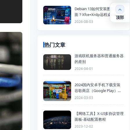
Debian 13如何安装图形化桌
面？Xfce+Xrdp远程桌面配置
顶部
教程
2026-08-03
热门文章
游戏联机服务器和普通服务器
的差别
2024-04-01
2024国内安卓手机下载安装
谷歌商店（Google Play）详
细步骤
2024-03-03
【网络工具】X-UI多协议管理
面板-基础配置教程
2023-12-02