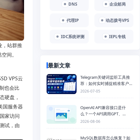
DNS
企业邮局
代理IP
动态拨号VPS
IDC系统评测
IEPL专线
业，站群推
站空间。
最新文章
Telegram关键词监听工具推
SSD VPS云
荐：如何实时捕捉精准客户，
控制也会比
提高获客效率？
2026-07-05
固态硬盘，
择美国服务器
OpenAI API兼容接口是什
么？一个API调用GPT、
和国家访问
Claude、Gemini、DeepSeek
2026-08-06
g测试，由
多模型
MySQL数据库怎么恢复？如