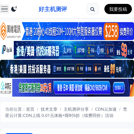
好主机测评
我要投稿
当前位置：
首页
/
技术文章
/
主机测评分享
/
CDN云加速
/
梵
星云计算:CDN上线 0.01元体验+限时6折（续费同价）活动