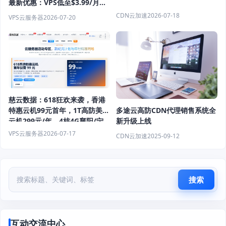
最新优惠：VPS低至$3.99/月，
独立服务器$29.9/月起，香港/
CDN云加速
2026-07-18
VPS云服务器
2026-07-20
日本/美国机房
慈云数据：618狂欢来袭，香港
特惠云机99元首年，1T高防美国
多途云高防CDN代理销售系统全
云机299元/年，4核4G襄阳/宁
新升级上线
波600G防御低至399元/年
VPS云服务器
2026-07-17
CDN云加速
2025-09-12
搜索
互动交流中心