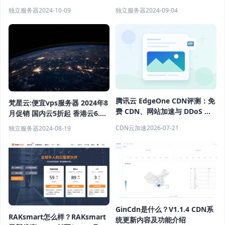
独立服务器
2024-10-09
独立服务器
2024-09-04
腾讯云 EdgeOne CDN评测：免
梵星云:便宜vps服务器 2024年8
费 CDN、网站加速与 DDoS 防
月促销 国内云5折起 香港云6.5
护指南
折 续费同价
CDN云加速
2026-07-21
独立服务器
2024-08-19
GinCdn是什么？V1.1.4 CDN系
RAKsmart怎么样？RAKsmart
统更新内容及功能介绍