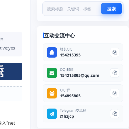
搜索
互动交流中心
理
ve:yes
站长QQ
154215395
QQ 邮箱
154215395@qq.com
QQ 群
154895805
Telegram交流群
@hzjcp
“net