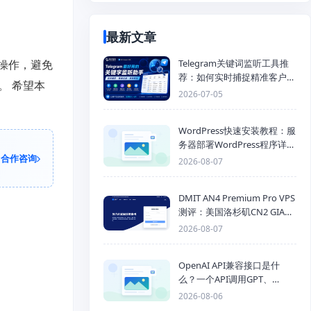
最新文章
操作，避免
Telegram关键词监听工具推
荐：如何实时捕捉精准客户，
。 希望本
提高获客效率？
2026-07-05
WordPress快速安装教程：服
务器部署WordPress程序详细
合作咨询
步骤
2026-08-07
DMIT AN4 Premium Pro VPS
测评：美国洛杉矶CN2 GIA三
网优化线路性能测试
2026-08-07
OpenAI API兼容接口是什
么？一个API调用GPT、
Claude、Gemini、DeepSeek
2026-08-06
多模型