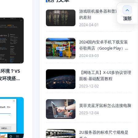
游戏联机服务器和普通服务器
的差别
顶部
2024-04-01
2024国内安卓手机下载安装
谷歌商店（Google Play）详
细步骤
2024-03-03
n环境？VS
【网络工具】X-UI多协议管理
开发环境搭建
面板-基础配置教程
2023-12-02
英菲克蓝牙鼠标怎么连接电脑
2023-12-04
2U服务器的标准尺寸规格是