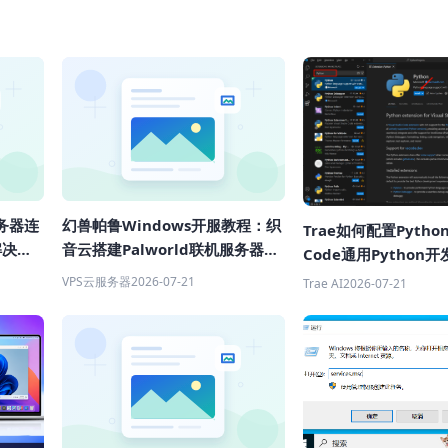
服务器连
幻兽帕鲁Windows开服教程：织
Trae如何配置Pytho
解决教
音云搭建Palworld联机服务器详
Code通用Python
细教程
教程
VPS云服务器
2026-07-21
Trae AI
2026-07-21