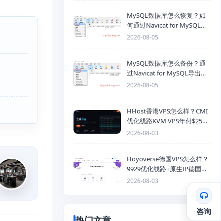
MySQL数据库怎么恢复？如
何通过Navicat for MySQL导
入SQL备份文件
2026-08-05
MySQL数据库怎么备份？通
过Navicat for MySQL导出
Mysql数据库为SQL格式备份
2026-08-05
文件
HHost香港VPS怎么样？CMI
优化线路KVM VPS年付$25
起，4GB内存优惠套餐
2026-08-03
Hoyoverse德国VPS怎么样？
9929优化线路+原生IP德国
KVM VPS推荐
2026-08-03
咨询
热门文章