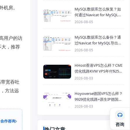
外机房。
MySQL数据库怎么恢复？如
何通过Navicat for MySQL导
入SQL备份文件
2026-08-05
MySQL数据库怎么备份？通
高用户的访
过Navicat for MySQL导出
不大，推荐
Mysql数据库为SQL格式备份
2026-08-05
文件
HHost香港VPS怎么样？CMI
优化线路KVM VPS年付$25
起，4GB内存优惠套餐
2026-08-03
提高带宽吞吐
然，方法远
Hoyoverse德国VPS怎么样？
9929优化线路+原生IP德国
KVM VPS推荐
2026-08-03
合作咨询
咨询
热门文章