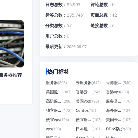
日志总数
86,993
评论总数
0
标签总数
285,746
页面总数
12
分类总数
57
链接总数
6
用户总数
0
最后更新
2026-08-07
热门标签
港服务器推荐
服务器
(803)
云服务器
(642)
香港服务器
(540)
美国服务器
(307)
香港云服务器
(246)
香港vps
(233)
高防服务器
(208)
美国vps
(195)
服务器租用
(176)
独立服务器
(172)
Centos
(161)
海外服务器
(124)
便宜vps
(104)
便宜服务器
(103)
美国云服务器
(103)
vps
(103)
日本服务器
(101)
DDoS防护
(89)