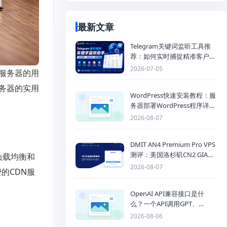
最新文章
Telegram关键词监听工具推
荐：如何实时捕捉精准客户，
提高获客效率？
2026-07-05
服务器的用
务器的实用
WordPress快速安装教程：服
务器部署WordPress程序详细
步骤
2026-08-07
DMIT AN4 Premium Pro VPS
测评：美国洛杉矶CN2 GIA三
负载均衡和
网优化线路性能测试
2026-08-07
的CDN服
OpenAI API兼容接口是什
么？一个API调用GPT、
Claude、Gemini、DeepSeek
2026-08-06
多模型