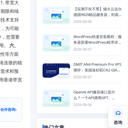
. 带宽大
【实测不吹不黑】烟火云这台
务期限和续
德国9929精品服务器，到底
和技术支持
能不能打？
2026-08-08
款，为可能
中，您需要
WordPress快速安装教程：服
务器部署WordPress程序详细
使用。
六、
步骤
2026-08-07
全性等方面
络连接的稳
DMIT AN4 Premium Pro VPS
测评：美国洛杉矶CN2 GIA三
确需求和预
网优化线路性能测试
2026-08-07
用香港带宽
OpenAI API兼容接口是什
么？一个API调用GPT、
Claude、Gemini、DeepSeek
2026-08-06
多模型
合作咨询
咨询
热门文章