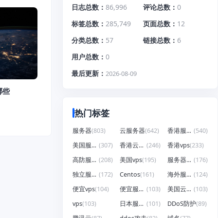
日志总数
86,996
评论总数
0
标签总数
285,749
页面总数
12
分类总数
57
链接总数
6
用户总数
0
最后更新
2026-08-09
哪些
热门标签
服务器
(803)
云服务器
(642)
香港服务器
(540)
美国服务器
(307)
香港云服务器
(246)
香港vps
(233)
高防服务器
(208)
美国vps
(195)
服务器租用
(176)
独立服务器
(172)
Centos
(161)
海外服务器
(124)
便宜vps
(104)
便宜服务器
(103)
美国云服务器
(103)
vps
(103)
日本服务器
(101)
DDoS防护
(89)