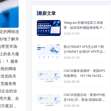
最新文章
Telegram关键词监听工具推
荐：如何实时捕捉精准客户，
定的网络连
提高获客效率？
2026-07-05
好地了解并
的带宽市场
荫云YINNET VPS怎么样？荫
云YINNET 全球ISP VPS节点
上的各大服
与双ISP 服务器推荐
2026-07-20
 1. 服务
务商的网络
CNCSZ服务器测评：美国VPS
商优劣的关
性能测试、107.148.162.83线
路测速与网络评测
2026-08-09
带宽服务商
据企业的业
CNCSZ优惠活动：香港VPS低
用方案。在
至19元/月，香港/美国站群服
务器首月半价，物理机399元/
和方案后，
2026-08-09
月起